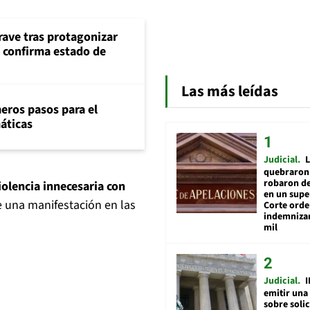
rave tras protagonizar
s confirma estado de
Las más leídas
eros pasos para el
máticas
Judicial
L
quebraron 
robaron de
olencia innecesaria con
en un sup
 una manifestación en las
Corte ord
indemnizar
mil
Judicial
I
emitir una
sobre soli