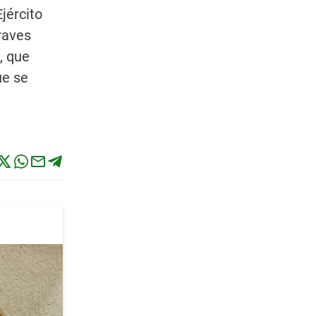
jército
raves
, que
ue se