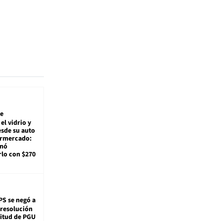
e
el vidrio y
sde su auto
ermercado:
enó
lo con $270
PS se negó a
 resolución
citud de PGU