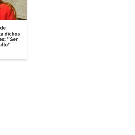
 de
za dichos
es: "Ser
ullo"