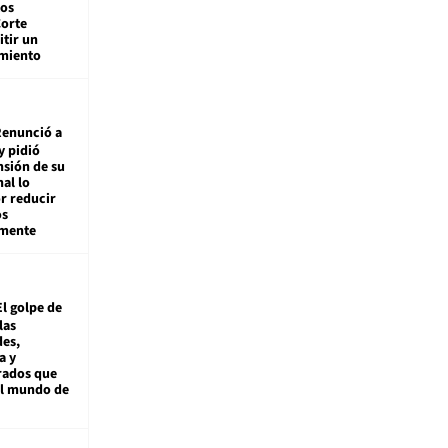
tos
Corte
tir un
miento
enunció a
y pidió
nsión de su
nal lo
r reducir
os
amente
El golpe de
las
es,
a y
rados que
al mundo de