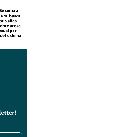
Se suma a
: PNL busca
or 5 años
sobre acoso
exual por
del sistema
letter!