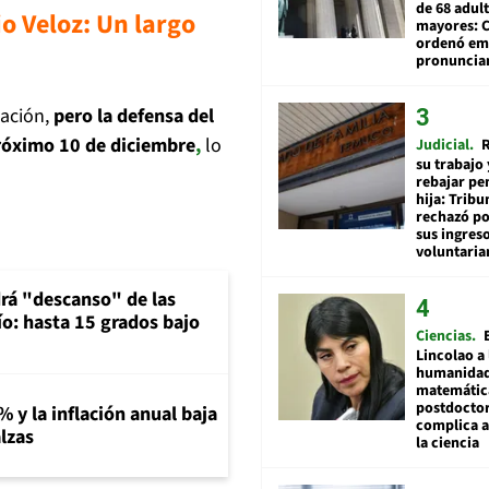
de 68 adul
o Veloz: Un largo
mayores: 
ordenó emi
pronuncia
zación,
pero la defensa del
próximo 10 de diciembre
,
lo
Judicial
R
su trabajo 
rebajar pe
hija: Tribu
rechazó po
sus ingres
voluntari
rá "descanso" de las
río: hasta 15 grados bajo
Ciencias
Lincolao a 
humanidad
matemátic
postdocto
% y la inflación anual baja
complica 
lzas
la ciencia