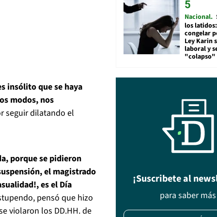
Nacional
los latidos
congelar p
Ley Karin 
laboral y s
"colapso" 
s insólito que se haya
dos modos, nos
r seguir dilatando el
da, porque se pidieron
 suspensión, el magistrado
¡Suscribete al news
sualidad!, es el Día
para saber más
estupendo, pensó que hizo
se violaron los DD.HH. de