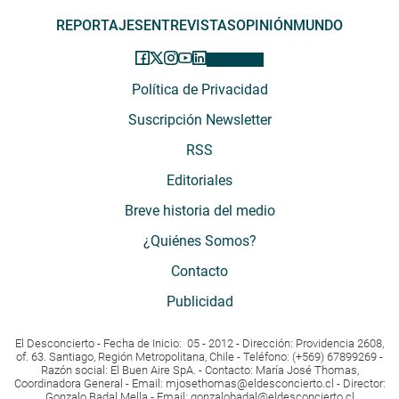
REPORTAJES
ENTREVISTAS
OPINIÓN
MUNDO
Política de Privacidad
Suscripción Newsletter
RSS
Editoriales
Breve historia del medio
¿Quiénes Somos?
Contacto
Publicidad
El Desconcierto - Fecha de Inicio: 05 - 2012 - Dirección: Providencia 2608,
of. 63. Santiago, Región Metropolitana, Chile - Teléfono: (+569) 67899269 -
Razón social: El Buen Aire SpA. - Contacto: María José Thomas,
Coordinadora General - Email:
mjosethomas@eldesconcierto.cl
- Director:
Gonzalo Badal Mella - Email:
gonzalobadal@eldesconcierto.cl