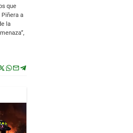
los que
 Piñera a
e la
 amenaza”,