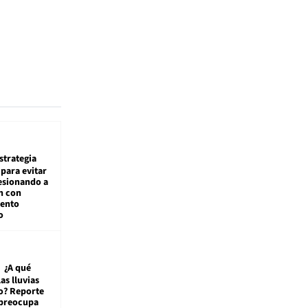
estrategia
para evitar
esionando a
n con
iento
o
¿A qué
las lluvias
o? Reporte
 preocupa