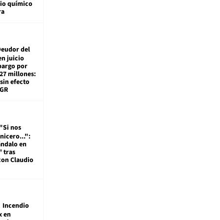
io químico
ra
eudor del
en juicio
bargo por
27 millones:
sin efecto
TGR
"Si nos
nicero...":
ándalo en
' tras
con Claudio
Incendio
x en