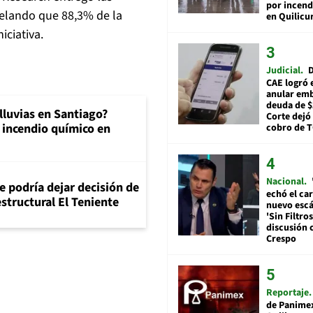
por incend
evelando que 88,3% de la
en Quilicu
iciativa.
Judicial
D
CAE logró 
anular em
deuda de $
 lluvias en Santiago?
Corte dejó 
 incendio químico en
cobro de 
Nacional
e podría dejar decisión de
echó el car
structural El Teniente
nuevo esc
'Sin Filtros
discusión 
Crespo
Reportaje
de Panime