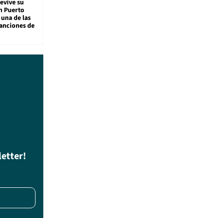
revive su
n Puerto
 una de las
anciones de
letter!