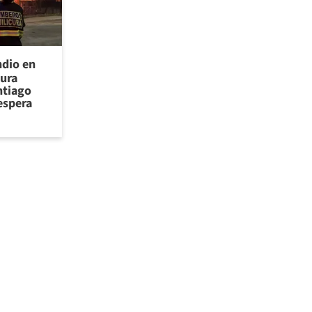
ndio en
cura
ntiago
espera