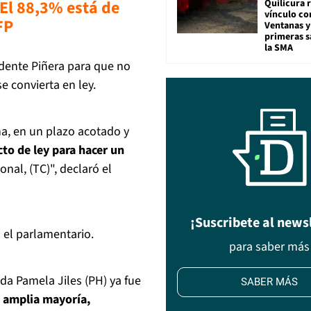
El 88,3% está de
Quilicura 
vínculo co
FP
Ventanas y
primeras s
la SMA
idente Piñera para que no
e convierta en ley.
, en un plazo acotado y
to de ley para hacer un
onal, (TC)", declaró el
¡Suscribete al news
o el parlamentario.
para saber más
ada Pamela Jiles (PH) ya fue
SABER MÁS
a amplia mayoría,