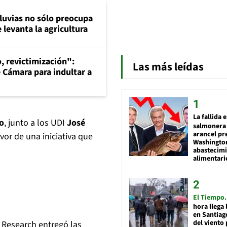
lluvias no sólo preocupa
 levanta la agricultura
, revictimización":
Las más leídas
e Cámara para indultar a
La fallida 
o
, junto a los UDI
José
salmonera 
arancel pr
vor de una iniciativa que
Washingto
abastecim
alimentari
El Tiempo
hora llega 
en Santiag
del viento
 Research entregó las