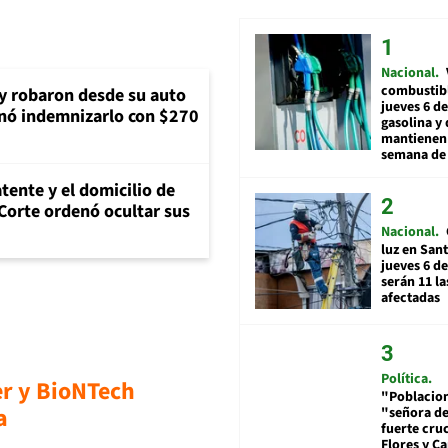
Nacional
combustibl
 y robaron desde su auto
jueves 6 de
nó indemnizarlo con $270
gasolina y 
mantienen 
semana de 
tente y el domicilio de
Corte ordenó ocultar sus
Nacional
luz en San
jueves 6 de
serán 11 l
afectadas
Política
er y BioNTech
"Poblacion
a
"señora de
fuerte cru
Flores y Ca