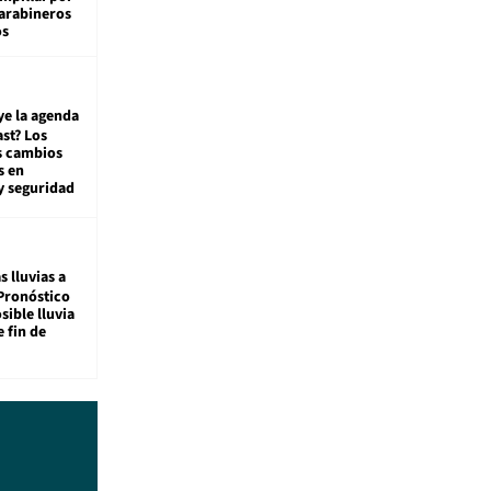
carabineros
os
ye la agenda
st? Los
s cambios
s en
y seguridad
s lluvias a
Pronóstico
sible lluvia
e fin de