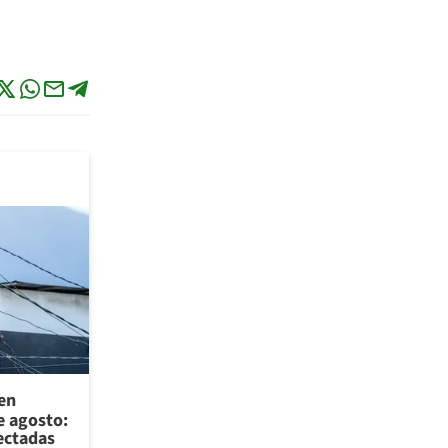
 en
e agosto:
ectadas