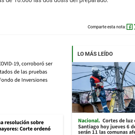
ás de 16.000 las dos dosis del preparado.
Comparte esta nota:
LO MÁS LEÍDO
 COVID-19, corroboró ser
ltados de las pruebas
 Fondo de Inversiones
Nacional
Cortes de luz
na resolución sobre
Santiago hoy jueves 6 d
mayores: Corte ordenó
serán 11 las comunas af