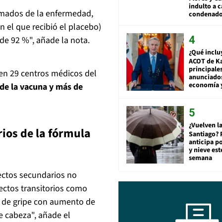
indulto a 
irmados de la enfermedad,
condenad
n el que recibió el placebo)
 de 92 %", añade la nota.
¿Qué inclu
ACOT de Ka
principale
 en 29 centros médicos del
anunciado
economía 
 de la vacuna y más de
¿Vuelven la
ios de la fórmula
Santiago? 
anticipa po
y nieve est
semana
fectos secundarios no
ectos transitorios como
s de gripe con aumento de
e cabeza", añade el