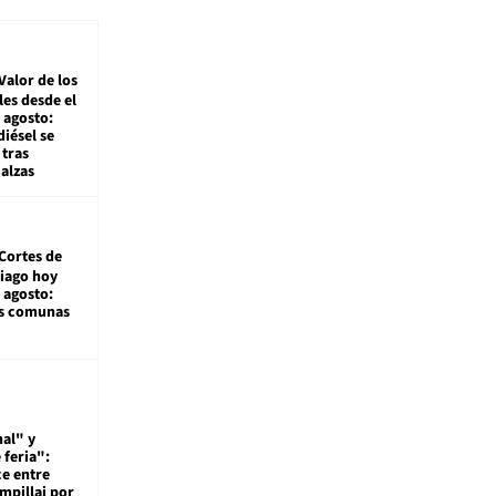
Valor de los
es desde el
 agosto:
diésel se
tras
alzas
Cortes de
tiago hoy
 agosto:
as comunas
al" y
 feria":
ce entre
mpillai por