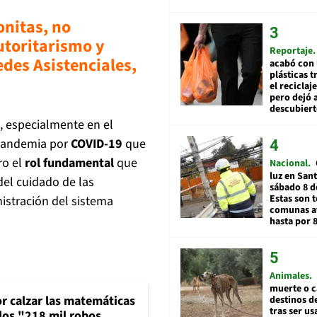
onitas, no
utoritarismo y
Reportaje
des Asistenciales,
acabó con 
plásticas 
el reciclaj
pero dejó a
descubiert
s, especialmente en el
 pandemia por
COVID-19
que
ro el
rol fundamental
que
Nacional
luz en San
del cuidado de las
sábado 8 d
Estas son t
istración del sistema
comunas a
hasta por 
Animales
muerte o c
or calzar las matemáticas
destinos de
tras ser u
 los "218 mil robos