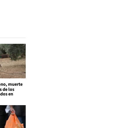
no, muerte
s de los
ados en