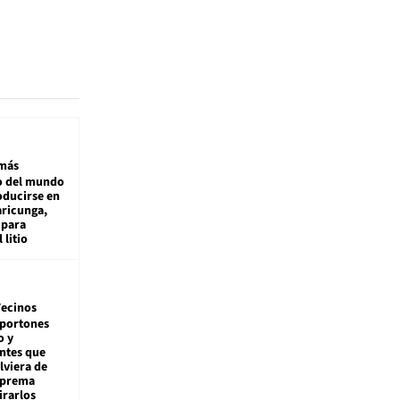
más
 del mundo
oducirse en
aricunga,
 para
 litio
ecinos
 portones
o y
ntes que
viera de
Suprema
irarlos