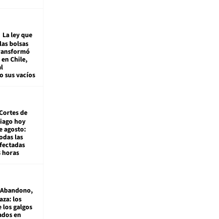
La ley que
las bolsas
transformó
e en Chile,
l
o sus vacíos
Cortes de
tiago hoy
e agosto:
odas las
fectadas
8 horas
Abandono,
aza: los
 los galgos
sados en