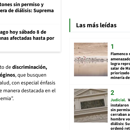
tones sin permiso y
era de diálisis: Suprema
Las más leídas
iago hoy sábado 8 de
unas afectadas hasta por
Flamenco 
amenazado
logra repr
cto de
discriminación,
salar de M
priorizado
sóginos
, que busquen
minería del
lud, con especial énfasis
e manera destacada en el
demia”.
Judicial
V
instalaron
sin permis
cerraban a
hombre vol
diálisis: 
ordenó ret