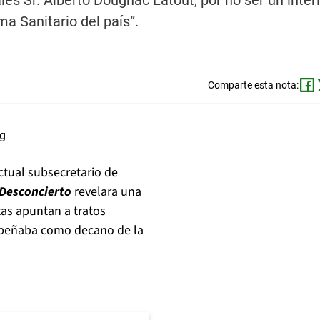
es Sr. Alberto Dougnac Latout, por no ser un inter
a Sanitario del país”.
Comparte esta nota:
actual subsecretario de
 Desconcierto
revelara una
tas apuntan a tratos
empeñaba como decano de la