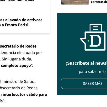
carreras d
mas a lavado de activos:
 a Franco Parisi
secretario de Redes
 denuncia efectuada por
 Sin lugar a duda,
¡Suscribete al news
s completo apoyo
”.
para saber más
l ministro de Salud,
SABER MÁS
ubsecretario de Redes
n interlocutor válido para
ís
”.