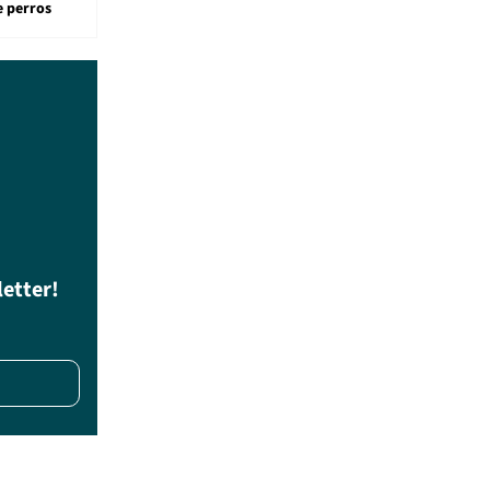
e perros
letter!