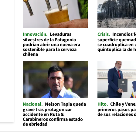
Innovación
Levaduras
Crisis
Incendios f
silvestres de la Patagonia
superficie quemad
podrían abrir una nueva era
se cuadruplica en 
sostenible para la cerveza
quintuplica la de 
chilena
Nacional
Nelson Tapia queda
Hito
Chile y Ven
grave tras protagonizar
primeros pasos par
accidente en Ruta 5:
de sus relaciones 
Carabineros confirma estado
de ebriedad