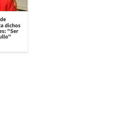
 de
za dichos
es: "Ser
ullo"