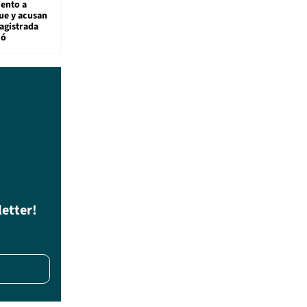
ento a
ue y acusan
agistrada
ió
letter!