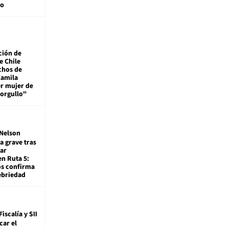
mo
ción de
e Chile
chos de
Camila
er mujer de
 orgullo"
Nelson
a grave tras
ar
en Ruta 5:
os confirma
ebriedad
Fiscalía y SII
car el