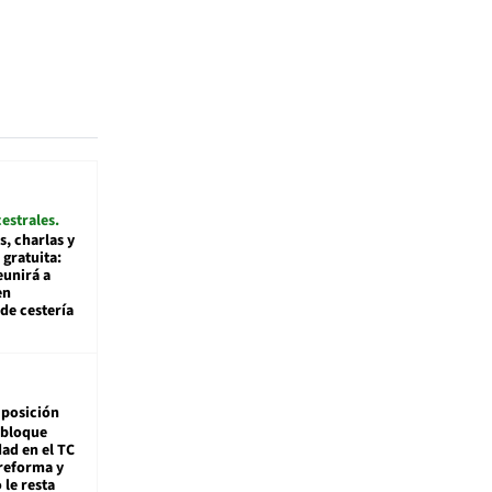
cestrales
s, charlas y
 gratuita:
eunirá a
en
de cestería
posición
 bloque
dad en el TC
reforma y
 le resta