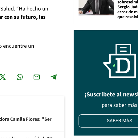
sobreseimi
Sergio Jad
de Salud. “Ha hecho un
error de m
r con su futuro, las
que resolv
no encuentre un
¡Suscribete al news
para saber más
adora Camila Flores: "Ser
SABER MÁS