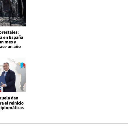
orestales:
a en España
un mes y
hace un año
ezuela dan
a el reinicio
diplomáticas