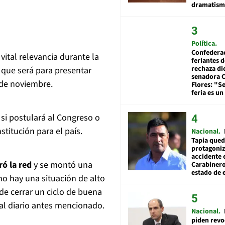
dramatis
Política
Confedera
ital relevancia durante la
feriantes d
rechaza di
que será para presentar
senadora 
 de noviembre.
Flores: "S
feria es un
si postulará al Congreso o
titución para el país.
Nacional
Tapia qued
protagoniz
accidente 
ó la red
y se montó una
Carabiner
estado de 
no hay una situación de alto
de cerrar un ciclo de buena
 al diario antes mencionado.
Nacional
piden revo