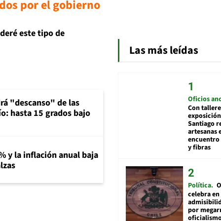
dos por el gobierno
deré este tipo de
Las más leídas
Oficios an
rá "descanso" de las
Con tallere
río: hasta 15 grados bajo
exposición
Santiago r
artesanas 
encuentro 
y fibras
% y la inflación anual baja
lzas
Política
O
celebra en
admisibili
por megar
oficialismo