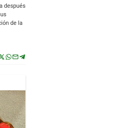
ía después
sus
ión de la