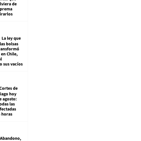
viera de
Suprema
irarlos
La ley que
las bolsas
transformó
e en Chile,
l
o sus vacíos
Cortes de
tiago hoy
e agosto:
odas las
fectadas
8 horas
Abandono,