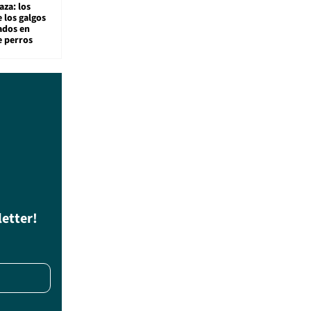
aza: los
 los galgos
sados en
e perros
letter!