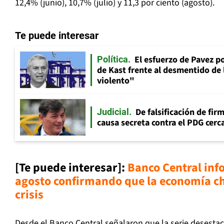
12,4% (junio), 10,7% (julio) y 11,3 por ciento (agosto).
Te puede interesar
El esfuerzo de Pavez p
Política
de Kast frente al desmentido de
violento"
De falsificación de fir
Judicial
causa secreta contra el PDG cerca
[Te puede interesar]:
Banco Central inf
agosto confirmando que la economía ch
crisi
s
Desde el Banco Central señalaron que la serie desestac