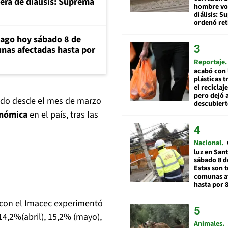
era de diálisis: Suprema
hombre vol
diálisis: 
ordenó ret
iago hoy sábado 8 de
unas afectadas hasta por
Reportaje
acabó con 
plásticas 
el reciclaj
pero dejó a
tado desde el mes de marzo
descubiert
onómica
en el país, tras las
Nacional
luz en San
sábado 8 d
Estas son t
comunas a
hasta por 
 con el Imacec experimentó
4,2%(abril), 15,2% (mayo),
Animales