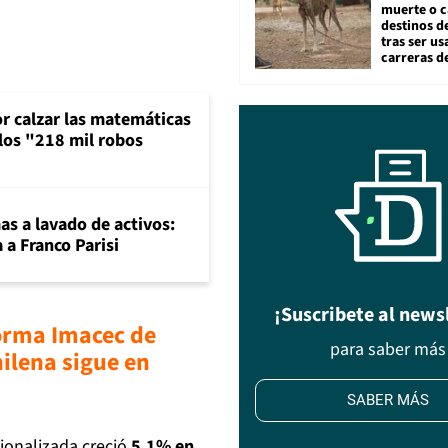
muerte o c
destinos de
tras ser u
carreras d
or calzar las matemáticas
 los "218 mil robos
mas a lavado de activos:
 a Franco Parisi
¡Suscribete al news
orma Imacec de
para saber más
ilena sigue en
SABER MÁS
ionalizada creció
5,1% en