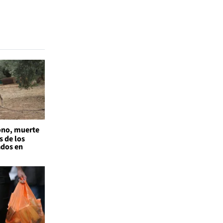
no, muerte
s de los
ados en