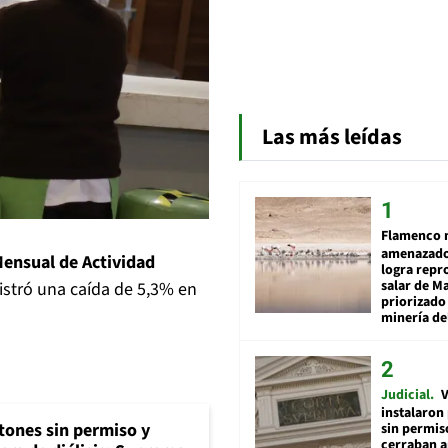
Las más leídas
Flamenco 
amenazado
Mensual de Actividad
logra repr
salar de M
istró una caída de 5,3% en
priorizado
minería del
Judicial
V
instalaron
tones sin permiso y
sin permis
cerraban a