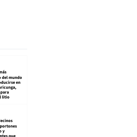
más
 del mundo
oducirse en
aricunga,
 para
 litio
ecinos
 portones
o y
ntes que