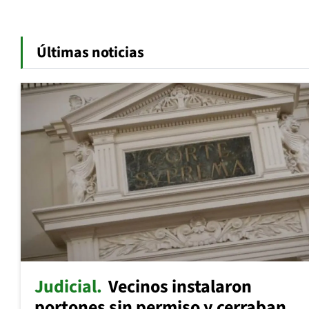
Últimas noticias
Judicial
Vecinos instalaron
portones sin permiso y cerraban