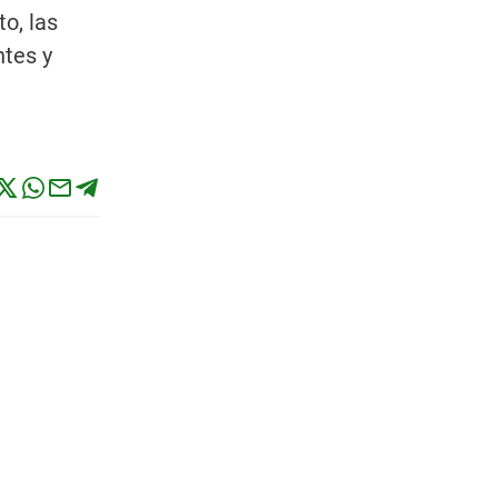
o, las
ntes y