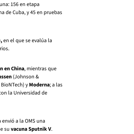
una: 156 en etapa
una de Cuba, y 45 en pruebas
,
en el que se evalúa la
rios.
an en China
, mientras que
nssen
(Johnson &
a BioNTech) y
Moderna
; a las
on la Universidad de
a envió a la OMS una
de su
vacuna Sputnik V
.