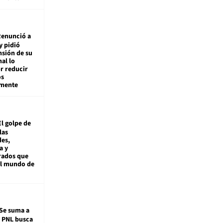
enunció a
y pidió
nsión de su
nal lo
r reducir
os
amente
El golpe de
las
es,
a y
rados que
al mundo de
Se suma a
: PNL busca