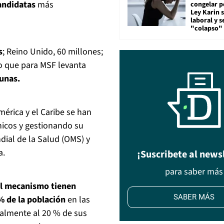
andidatas
más
congelar p
Ley Karin 
laboral y s
"colapso" 
s
; Reino Unido, 60 millones;
lo que para MSF levanta
cunas.
érica y el Caribe se han
nicos y gestionando su
ial de la Salud (OMS) y
a.
¡Suscribete al news
para saber más
al mecanismo tienen
SABER MÁS
 % de la población
en las
nalmente al 20 % de sus