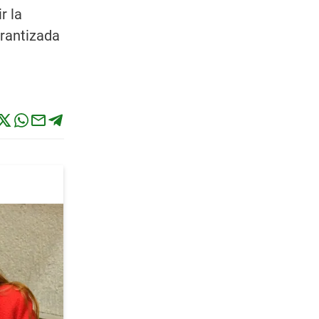
r la
arantizada