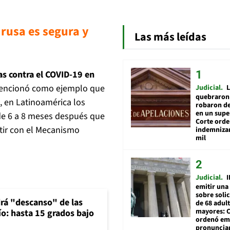
 rusa es segura y
Las más leídas
as contra el COVID-19 en
mencionó como ejemplo que
Judicial
L
quebraron 
, en Latinoamérica los
robaron de
en un sup
de 6 a 8 meses después que
Corte ord
atir con el Mecanismo
indemnizar
mil
Judicial
I
emitir una
sobre soli
rá "descanso" de las
de 68 adul
mayores: 
río: hasta 15 grados bajo
ordenó emi
pronuncia