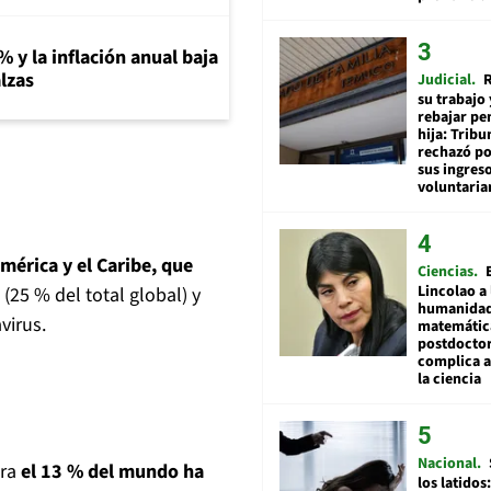
% y la inflación anual baja
lzas
Judicial
R
su trabajo 
rebajar pe
hija: Tribu
rechazó po
sus ingres
voluntari
mérica y el Caribe, que
Ciencias
Lincolao a 
(25 % del total global) y
humanidad
virus.
matemátic
postdocto
complica 
la ciencia
Nacional
ora
el 13 % del mundo ha
los latidos