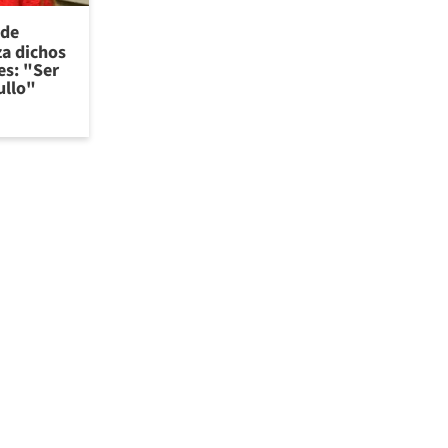
 de
za dichos
es: "Ser
ullo"