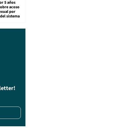
or 5 años
sobre acoso
exual por
del sistema
letter!