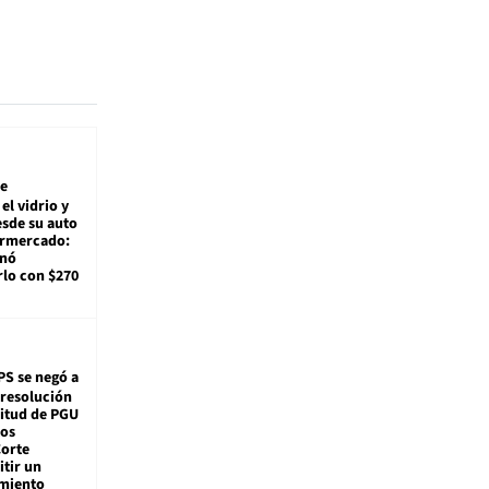
e
el vidrio y
sde su auto
ermercado:
enó
lo con $270
PS se negó a
 resolución
citud de PGU
tos
Corte
tir un
miento