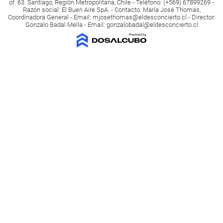
of. 63. Santiago, Región Metropolitana, Chile - Teléfono: (+569) 67899269 -
Razón social: El Buen Aire SpA. - Contacto: María José Thomas,
Coordinadora General - Email:
mjosethomas@eldesconcierto.cl
- Director:
Gonzalo Badal Mella - Email:
gonzalobadal@eldesconcierto.cl