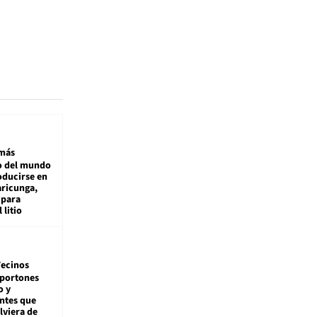
más
 del mundo
oducirse en
aricunga,
 para
 litio
ecinos
 portones
o y
ntes que
viera de