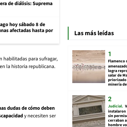
era de diálisis: Suprema
iago hoy sábado 8 de
unas afectadas hasta por
Las más leídas
 habilitadas para sufragar,
Flamenco 
en la historia republicana.
amenazado
logra repr
salar de M
priorizado
minería del
Judicial
V
has dudas de cómo deben
instalaron
iscapacidad
y necesiten ser
sin permis
cerraban a
hombre vol