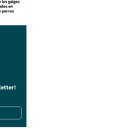
 los galgos
sados en
e perros
letter!