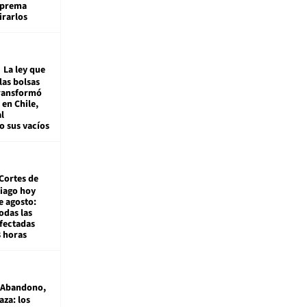
Suprema
irarlos
La ley que
las bolsas
transformó
e en Chile,
l
o sus vacíos
Cortes de
tiago hoy
e agosto:
odas las
fectadas
8 horas
Abandono,
aza: los