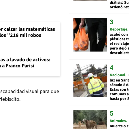
diálisis: 
ordenó ret
or calzar las matemáticas
Reportaje
 los "218 mil robos
acabó con 
plásticas 
el reciclaj
pero dejó a
descubiert
mas a lavado de activos:
 a Franco Parisi
Nacional
luz en San
sábado 8 d
Estas son t
iscapacidad visual para que
comunas a
lebiscito.
hasta por 
?
Animales
muerte o c