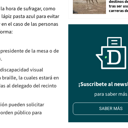
destinos de
tras ser u
 la hora de sufragar, como
carreras d
lápiz pasta azul para evitar
 en el caso de las personas
forma:
l presidente de la mesa o de
.
 discapacidad visual
braille, la cuales estará en
¡Suscribete al news
das al delegado del recinto
para saber más
ción pueden solicitar
SABER MÁS
e orden público para