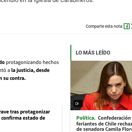
cendio en la iglesia de Carabineros.
Comparte esta nota:
LO MÁS LEÍDO
do
protagonizando hechos
ntó a
la justicia, desde
n su contra.
rave tras protagonizar
Política
Confederación
s confirma estado de
feriantes de Chile recha
de senadora Camila Flor