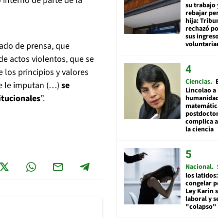
 interno de parte de la
su trabajo 
rebajar pe
hija: Tribu
rechazó po
sus ingres
voluntari
ado de prensa, que
de actos violentos, que se
los principios y valores
Ciencias
e le imputan (…)
se
Lincolao a 
itucionales
”.
humanidad
matemátic
postdocto
complica 
la ciencia
Nacional
los latidos
congelar p
Ley Karin 
laboral y s
"colapso" 