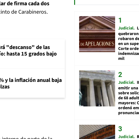
lar de firma cada dos
cinto de Carabineros.
Judicial
L
quebraron 
robaron de
en un sup
rá "descanso" de las
Corte ord
río: hasta 15 grados bajo
indemnizar
mil
% y la inflación anual baja
Judicial
I
lzas
emitir una
sobre soli
de 68 adul
mayores: 
ordenó emi
pronuncia
Judicial
R