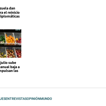
ezuela dan
a el reinicio
diplomáticas
 julio sube
 anual baja a
mpulsan las
JES
ENTREVISTAS
OPINIÓN
MUNDO