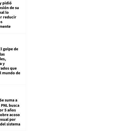
y pidió
nsión de su
nal lo
r reducir
os
amente
El golpe de
las
es,
a y
rados que
al mundo de
Se suma a
: PNL busca
or 5 años
sobre acoso
exual por
del sistema