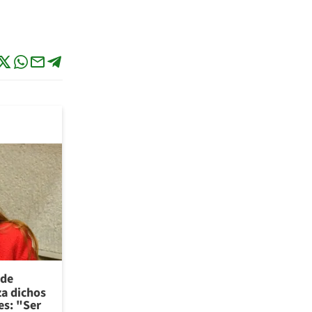
 de
za dichos
es: "Ser