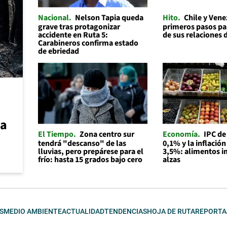
Nacional
Nelson Tapia queda
Hito
Chile y Ven
grave tras protagonizar
primeros pasos par
accidente en Ruta 5:
de sus relaciones 
Carabineros confirma estado
de ebriedad
ca
El Tiempo
Zona centro sur
Economía
IPC de
tendrá "descanso" de las
0,1% y la inflación
lluvias, pero prepárese para el
3,5%: alimentos i
frío: hasta 15 grados bajo cero
alzas
S
MEDIO AMBIENTE
ACTUALIDAD
TENDENCIAS
HOJA DE RUTA
REPORTA