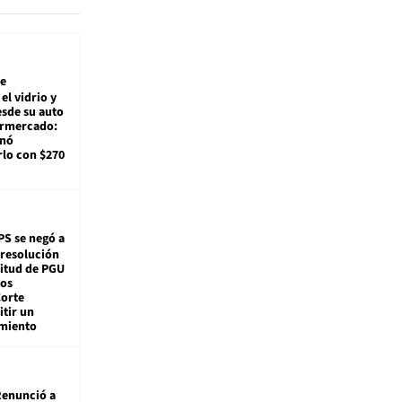
e
el vidrio y
sde su auto
ermercado:
enó
lo con $270
PS se negó a
 resolución
citud de PGU
tos
Corte
tir un
miento
enunció a