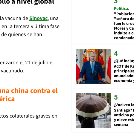
llo a nivel global
Política
"Poblacion
 la vacuna de
Sinovac
, una
"señora de
fuerte cru
en la tercera y última fase
Flores y Ca
indulto a 
n de quienes se han
condenad
¿Qué inclu
enzaron el 21 de julio e
ACOT de Ka
n vacunado.
principale
anunciado
economía 
na china contra el
érica
¿Vuelven la
Santiago? 
anticipa po
ctos colaterales graves en
y nieve est
semana