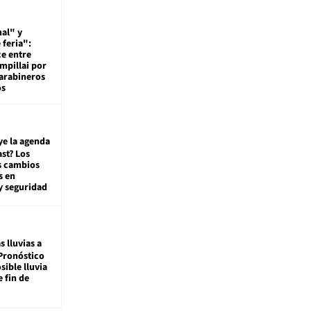
al" y
 feria":
ce entre
mpillai por
carabineros
os
ye la agenda
st? Los
s cambios
s en
y seguridad
s lluvias a
Pronóstico
sible lluvia
e fin de