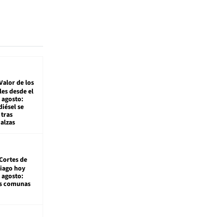
Valor de los
es desde el
 agosto:
diésel se
tras
alzas
Cortes de
tiago hoy
 agosto:
as comunas