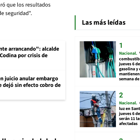
uró que los resultados
e seguridad".
Las más leídas
te arrancando": alcalde
Nacional
Codina por crisis de
combustibl
jueves 6 de
gasolina y 
mantienen 
en juicio anular embargo
semana de 
 dejó sin efecto cobro de
Nacional
luz en San
jueves 6 de
serán 11 l
afectadas