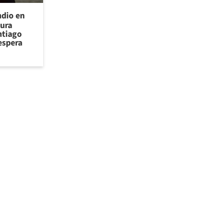
ndio en
cura
ntiago
espera