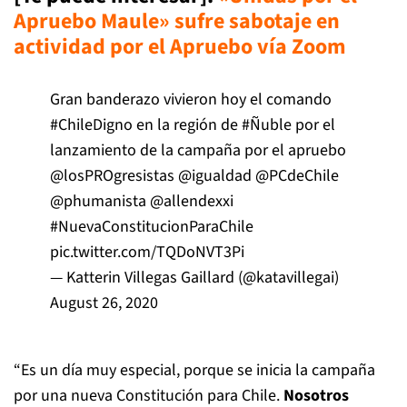
Apruebo Maule» sufre sabotaje en
actividad por el Apruebo vía Zoom
Gran banderazo vivieron hoy el comando
#ChileDigno
en la región de
#Ñuble
por el
lanzamiento de la campaña por el apruebo
@losPROgresistas
@igualdad
@PCdeChile
@phumanista
@allendexxi
#NuevaConstitucionParaChile
pic.twitter.com/TQDoNVT3Pi
— Katterin Villegas Gaillard (@katavillegai)
August 26, 2020
“Es un día muy especial, porque se inicia la campaña
por una nueva Constitución para Chile.
Nosotros