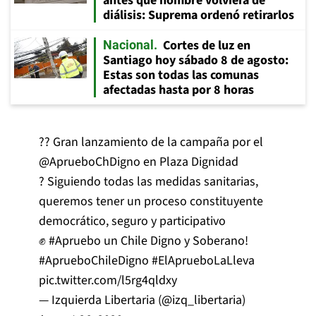
antes que hombre volviera de
diálisis: Suprema ordenó retirarlos
Cortes de luz en
Nacional
Santiago hoy sábado 8 de agosto:
Estas son todas las comunas
afectadas hasta por 8 horas
?? Gran lanzamiento de la campaña por el
@AprueboChDigno
en Plaza Dignidad
? Siguiendo todas las medidas sanitarias,
queremos tener un proceso constituyente
democrático, seguro y participativo
✊
#Apruebo
un Chile Digno y Soberano!
#AprueboChileDigno
#ElAprueboLaLleva
pic.twitter.com/l5rg4qldxy
— Izquierda Libertaria (@izq_libertaria)