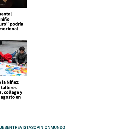
mental
 niño
uro" podría
emocional
 la Niñez:
 talleres
s, collage y
 agosto en
JES
ENTREVISTAS
OPINIÓN
MUNDO