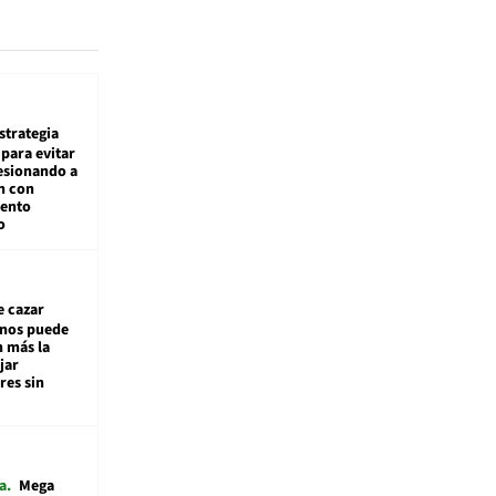
estrategia
para evitar
esionando a
n con
iento
o
e cazar
inos puede
n más la
jar
es sin
a
Mega