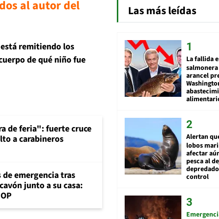
dos al autor del
Las más leídas
 está remitiendo los
l cuerpo de qué niño fue
La fallida 
salmonera 
arancel pr
Washingto
abastecim
alimentari
a de feria": fuerte cruce
Alertan qu
lto a carabineros
lobos mar
afectar aú
pesca al de
depredador
s de emergencia tras
control
cavón junto a su casa:
MOP
Emergenci