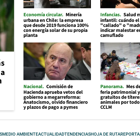
Economía circular
Minería
Infancias
Salud 
urbana en Chile: la empresa
infantil: cuándo el
que desde 2019 funciona 100%
"callado" o "mad
con energía solar de su propia
indicar malestar 
planta
camuflado
ás
 a
n
Nacional
Comisión de
Panorama
Mes de
Hacienda aprueba vetos del
feria patrimonial y
gobierno a megarreforma:
gratuitos de títere
Anatocismo, olvido financiero
animales por todo
y plazos de pago a pymes
CCLM
S
MEDIO AMBIENTE
ACTUALIDAD
TENDENCIAS
HOJA DE RUTA
REPORTA