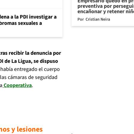
Empresario quedó en pr
preventiva por persegui
encañonar y retener niñ
ena a la PDI investigar a
Por
Cristian Neira
 bromas sexuales a
tras recibir la denuncia por
DI de La Ligua, se dispuso
 había entregado el cuerpo
 las cámaras de seguridad
na
Cooperativa
.
mos y lesiones