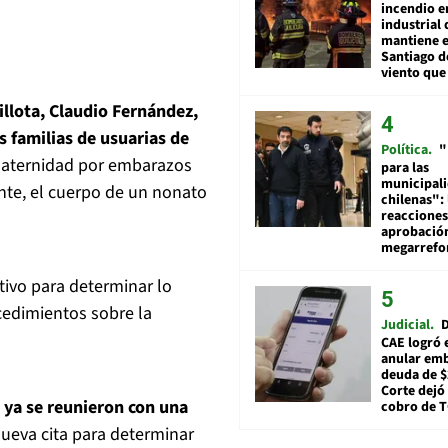
incendio e
industrial 
mantiene e
Santiago d
viento que
illota, Claudio Fernández,
 familias de usuarias de
Política
"
maternidad por embarazos
para las
municipal
te, el cuerpo de un nonato
chilenas": 
reacciones
aprobació
megarref
tivo para determinar lo
cedimientos sobre la
Judicial
D
CAE logró 
anular em
deuda de $
Corte dejó 
 ya se reunieron con una
cobro de 
ueva cita para determinar