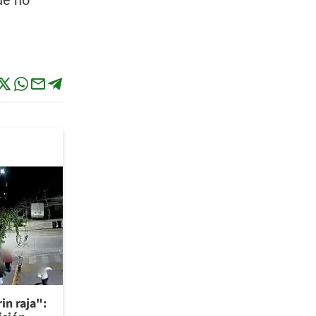
ue no
in raja":