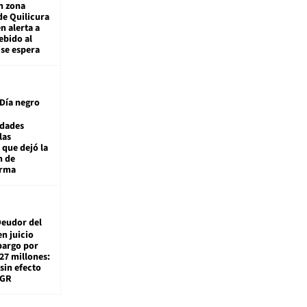
n zona
de Quilicura
n alerta a
ebido al
 se espera
Día negro
idades
las
 que dejó la
n de
orma
eudor del
en juicio
bargo por
27 millones:
sin efecto
TGR