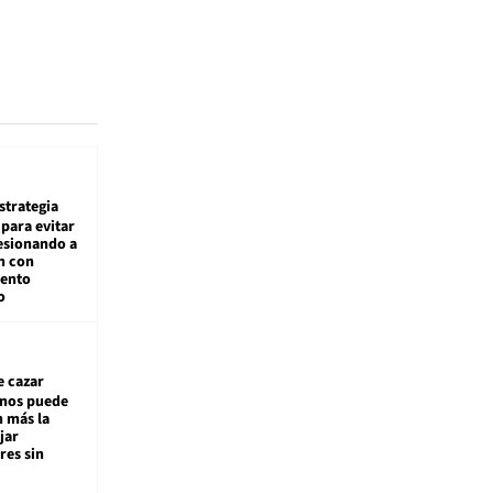
estrategia
para evitar
esionando a
n con
iento
o
e cazar
inos puede
n más la
jar
es sin