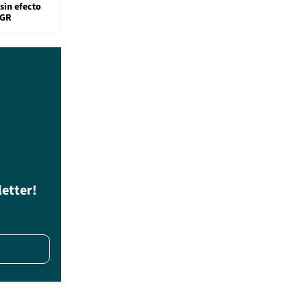
sin efecto
TGR
letter!