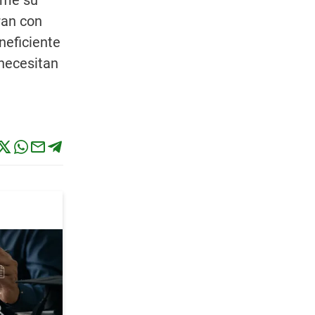
sume su
ran con
ineficiente
 necesitan