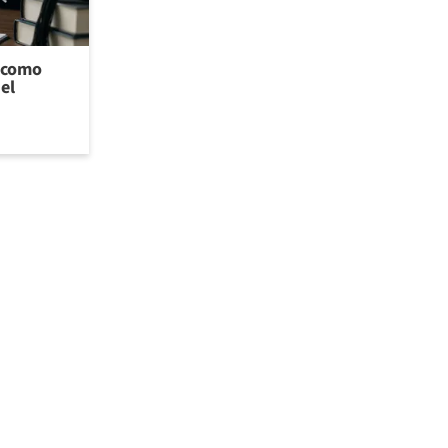
l como
el