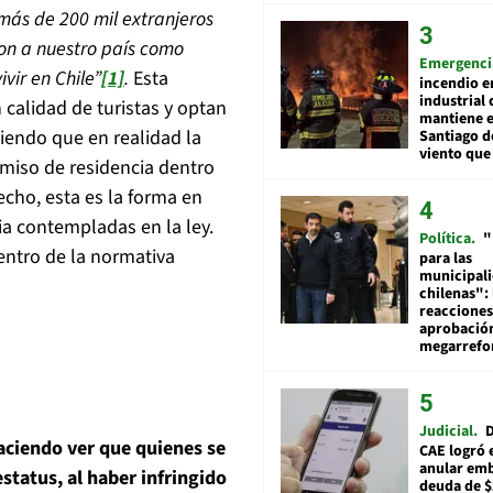
 más de 200 mil extranjeros
on a nuestro país como
Emergenci
vir en Chile”
[1]
.
Esta
incendio e
industrial 
 calidad de turistas y optan
mantiene e
siendo que en realidad la
Santiago d
viento que
ermiso de residencia dentro
echo, esta es la forma en
ia contempladas en la ley.
Política
"
entro de la normativa
para las
municipal
chilenas": 
reacciones
aprobació
megarref
Judicial
D
haciendo ver que quienes se
CAE logró 
anular em
status, al haber infringido
deuda de $