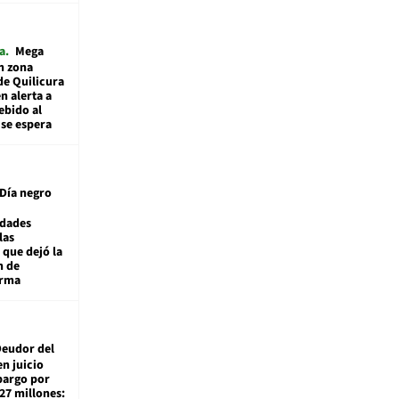
a
Mega
n zona
de Quilicura
n alerta a
ebido al
 se espera
Día negro
idades
las
 que dejó la
n de
orma
eudor del
en juicio
bargo por
27 millones: