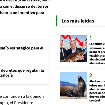
iro del 10% de las AFP, son
 con el discurso del terror
 habría un incentivo para
Las más leídas
La fallida 
safío estratégico para el
salmonera 
arancel pr
Washingto
abastecim
alimentari
 decretos que regulan la
traloría
Alertan qu
lobos mar
afectar aú
pesca al de
ue confunden a la opinión
depredador
control
mplo, el Presidente