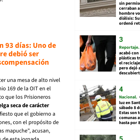
sin permis
cerraban a
hombre vol
diálisis: 
ordenó ret
n 93 días: Uno de
Reportaje
re debió ser
acabó con 
plásticas 
descompensación
el reciclaj
pero dejó a
descubiert
cer una mesa de alto nivel
nio 169 de la OIT en el
o que los Prisioneros
Nacional
luz en San
elga seca de carácter
sábado 8 d
Estas son t
iesto que el gobierno a
comunas a
ones, con el propósito de
hasta por 
as mapuche", acusan,
 de esta jornada.