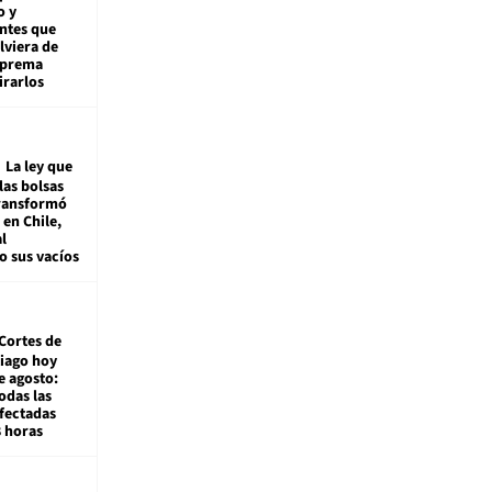
o y
ntes que
viera de
Suprema
irarlos
La ley que
las bolsas
transformó
e en Chile,
l
o sus vacíos
Cortes de
tiago hoy
e agosto:
odas las
fectadas
8 horas