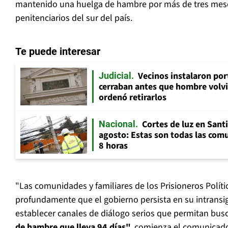
mantenido una huelga de hambre por más de tres meses
penitenciarios del sur del país.
Te puede interesar
Vecinos instalaron por
Judicial
cerraban antes que hombre volvi
ordenó retirarlos
Cortes de luz en Sant
Nacional
agosto: Estas son todas las com
8 horas
"Las comunidades y familiares de los Prisioneros Pol
profundamente que el gobierno persista en su intransig
establecer canales de diálogo serios que permitan busc
de hambre que lleva 94 días",
comienza el comunicad