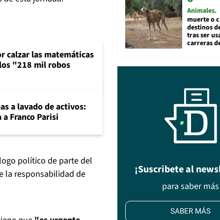
Animales
muerte o c
destinos de
tras ser u
carreras d
or calzar las matemáticas
 los "218 mil robos
mas a lavado de activos:
 a Franco Parisi
ogo político de parte del
¡Suscribete al news
ne la responsabilidad de
para saber más
SABER MÁS