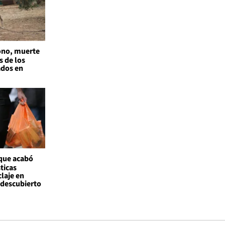
no, muerte
s de los
ados en
 que acabó
ticas
claje en
l descubierto