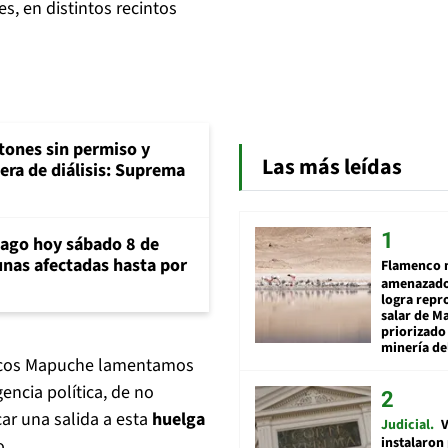
, en distintos recintos
tones sin permiso y
Las más leídas
era de diálisis: Suprema
iago hoy sábado 8 de
unas afectadas hasta por
Flamenco 
amenazado
logra repr
salar de M
priorizado
minería del
íticos Mapuche lamentamos
encia política, de no
ar una salida a esta
huelga
Judicial
V
instalaron
o.