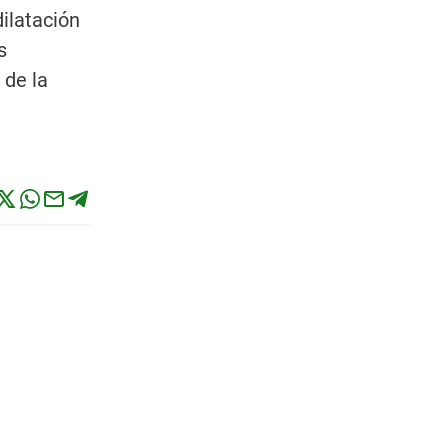
ilatación
s
 de la