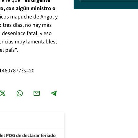
iene que
"es urgente
co, con algún ministro o
ticos mapuche de Angol y
o tres días, no hay más
desenlace fatal, y eso
uencias muy lamentables,
l país".
614607877?s=20
del PDG de declarar feriado