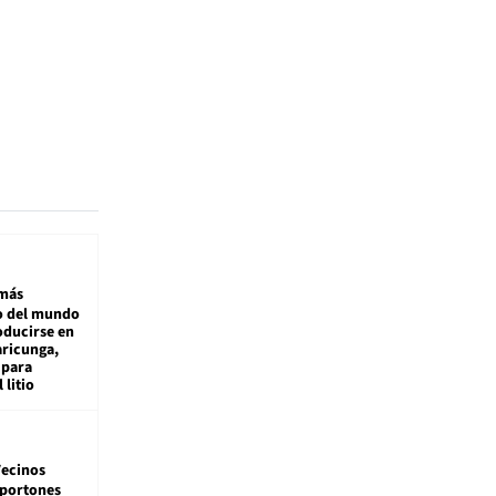
más
 del mundo
oducirse en
aricunga,
 para
 litio
ecinos
 portones