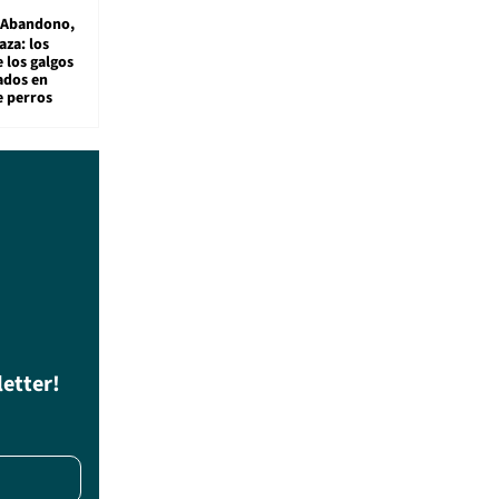
Abandono,
aza: los
 los galgos
sados en
e perros
letter!