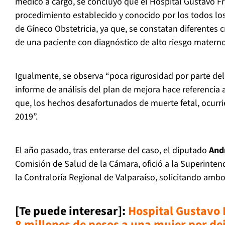
médico a cargo, se concluyó que el Hospital Gustavo F
procedimiento establecido y conocido por los todos los
de Gíneco Obstetricia, ya que, se constatan diferentes cr
de una paciente con diagnóstico de alto riesgo materno 
Igualmente, se observa “poca rigurosidad por parte del 
informe de análisis del plan de mejora hace referencia 
que, los hechos desafortunados de muerte fetal, ocurri
2019”.
El año pasado, tras enterarse del caso, el diputado
Andr
Comisión de Salud de la Cámara, ofició a la Superinten
la Contraloría Regional de Valparaíso, solicitando am
[Te puede interesar]:
Hospital Gustavo 
8 millones de pesos a una mujer por d