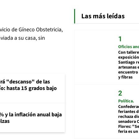
Las más leídas
vicio de Gíneco Obstetricia,
iada a su casa, sin
Oficios an
Con tallere
exposición
Santiago r
artesanas 
encuentro 
y fibras
rá "descanso" de las
río: hasta 15 grados bajo
Política
Confedera
feriantes d
% y la inflación anual baja
rechaza di
lzas
senadora 
Flores: "S
feria es un