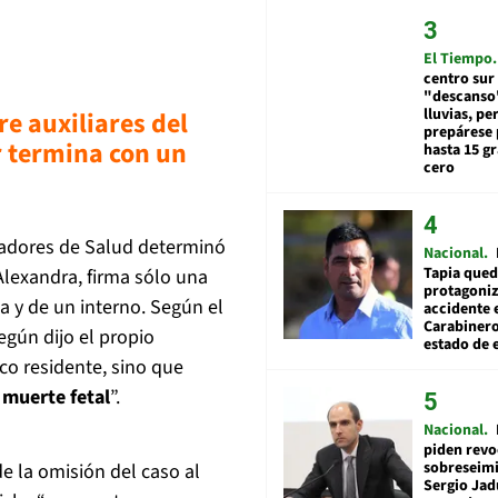
El Tiempo
centro sur
"descanso"
lluvias, pe
re auxiliares del
prepárese p
r termina con un
hasta 15 g
cero
tadores de Salud determinó
Nacional
Tapia qued
Alexandra, firma sólo una
protagoniz
 y de un interno. Según el
accidente 
Carabiner
egún dijo el propio
estado de 
co residente, sino que
 muerte fetal
”.
Nacional
piden revo
sobreseimi
de la omisión del caso al
Sergio Jad