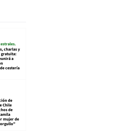
cestrales
s, charlas y
 gratuita:
eunirá a
en
de cestería
ción de
e Chile
chos de
Camila
er mujer de
 orgullo"