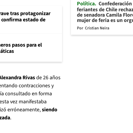
Política
Confederación
feriantes de Chile recha
rave tras protagonizar
de senadora Camila Flor
s confirma estado de
mujer de feria es un org
Por
Cristian Neira
eros pasos para el
máticas
Alexandra Rivas
de 26 años
entando contracciones y
bía consultado en forma
e esta vez manifestaba
orizó erróneamente,
siendo
izada
.