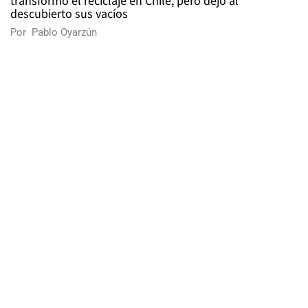
transformó el reciclaje en Chile, pero dejó al
descubierto sus vacíos
Por
Pablo Oyarzún