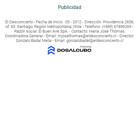
Publicidad
El Desconcierto - Fecha de Inicio: 05 - 2012 - Dirección: Providencia 2608,
of. 63. Santiago, Región Metropolitana, Chile - Teléfono: (+569) 67899269 -
Razón social: El Buen Aire SpA. - Contacto: María José Thomas,
Coordinadora General - Email:
mjosethomas@eldesconcierto.cl
- Director:
Gonzalo Badal Mella - Email:
gonzalobadal@eldesconcierto.cl