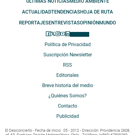
ÚLTIMAS NOTICIAS
MEDIO AMBIENTE
ACTUALIDAD
TENDENCIAS
HOJA DE RUTA
REPORTAJES
ENTREVISTAS
OPINIÓN
MUNDO
Política de Privacidad
Suscripción Newsletter
RSS
Editoriales
Breve historia del medio
¿Quiénes Somos?
Contacto
Publicidad
El Desconcierto - Fecha de Inicio: 05 - 2012 - Dirección: Providencia 2608,
of. 63. Santiago, Región Metropolitana, Chile - Teléfono: (+569) 67899269 -