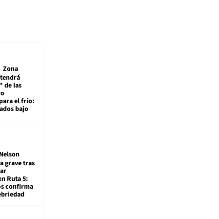
Zona
 tendrá
 de las
ro
ara el frío:
rados bajo
Nelson
a grave tras
ar
en Ruta 5:
os confirma
ebriedad