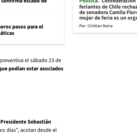
Política
Confederación
s confirma estado de
feriantes de Chile recha
de senadora Camila Flor
mujer de feria es un org
Por
Cristian Neira
eros pasos para el
máticas
 preventiva el sábado 23 de
que podían estar asociados
l
Presidente Sebastián
os días", acotan desde el