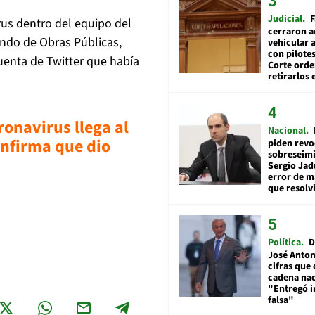
Judicial
F
rus dentro del equipo del
cerraron a
ando de Obras Públicas,
vehicular a
con pilotes
cuenta de Twitter que había
Corte ord
retirarlos 
ronavirus llega al
Nacional
onfirma que dio
piden revo
sobreseimi
Sergio Jad
error de m
que resolv
Política
D
José Anton
cifras que 
cadena nac
"Entregó 
falsa"