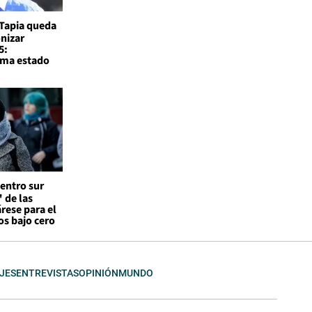
Tapia queda
nizar
5:
rma estado
entro sur
 de las
árese para el
os bajo cero
JES
ENTREVISTAS
OPINIÓN
MUNDO