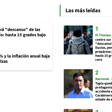
Las más leídas
rá "descanso" de las
río: hasta 15 grados bajo
El Tiempo
centro sur
"descanso"
lluvias, pe
prepárese p
% y la inflación anual baja
hasta 15 g
cero
lzas
Nacional
Tapia qued
protagoniz
accidente 
Carabiner
estado de 