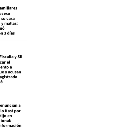
amiliares
cceso
 su casa
 y mallas:
enó
en 3 días
Fiscalía y SII
car el
ento a
ue y acusan
agistrada
ió
enuncian a
io Kast por
dijo en
ional:
información