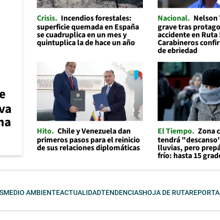
Crisis
Incendios forestales:
Nacional
Nelson 
superficie quemada en España
grave tras protago
se cuadruplica en un mes y
accidente en Ruta 
quintuplica la de hace un año
Carabineros confi
de ebriedad
e
eva
ena
Hito
Chile y Venezuela dan
El Tiempo
Zona c
primeros pasos para el reinicio
tendrá "descanso"
de sus relaciones diplomáticas
lluvias, pero prep
frío: hasta 15 grad
S
MEDIO AMBIENTE
ACTUALIDAD
TENDENCIAS
HOJA DE RUTA
REPORTA