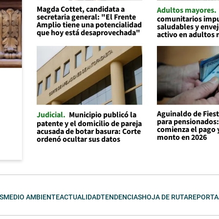
Magda Cottet, candidata a
Adultos mayores
secretaria general: "El Frente
comunitarios impu
Amplio tiene una potencialidad
saludables y enve
que hoy está desaprovechada"
activo en adultos
Aguinaldo de Fiest
Judicial
Municipio publicó la
para pensionados
patente y el domicilio de pareja
comienza el pago y
acusada de botar basura: Corte
monto en 2026
ordenó ocultar sus datos
S
MEDIO AMBIENTE
ACTUALIDAD
TENDENCIAS
HOJA DE RUTA
REPORTA