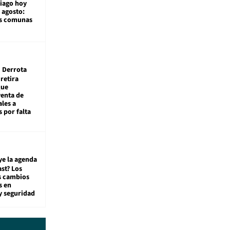
tiago hoy
 agosto:
as comunas
Derrota
 retira
que
venta de
ales a
 por falta
ye la agenda
st? Los
s cambios
s en
y seguridad