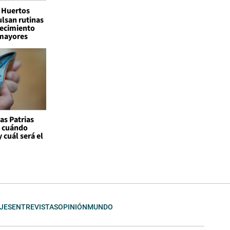
Huertos
lsan rutinas
jecimiento
 mayores
as Patrias
: cuándo
 cuál será el
JES
ENTREVISTAS
OPINIÓN
MUNDO