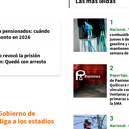
Las más leídas
Nacional
ra pensionados: cuándo
combustibl
 monto en 2026
jueves 6 de
gasolina y 
mantienen 
semana de 
 revocó la prisión
n: Quedó con arresto
Reportaje
de Panime
Quilicura 
vínculo co
Ventanas y
primeras s
la SMA
 Gobierno de
iga a los estadios
Nacional