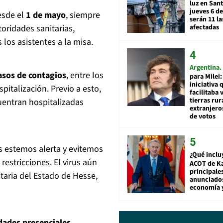
luz en San
jueves 6 de
esde el
1 de mayo
, siempre
serán 11 l
afectadas
toridades sanitarias,
los asistentes a la misa.
Argentina
asos de contagios
, entre los
para Milei:
iniciativa 
pitalización. Previo a esto,
facilitaba 
tierras rur
uentran hospitalizadas
extranjeros
de votos
s estemos alerta y evitemos
¿Qué inclu
restricciones. El virus aún
ACOT de Ka
principale
itaria del Estado de Hesse,
anunciado
economía 
dades presenciales