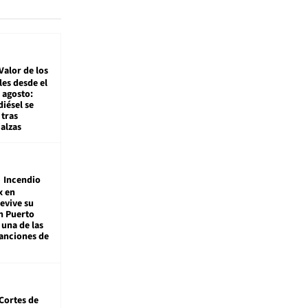
Valor de los
es desde el
 agosto:
diésel se
tras
alzas
Incendio
x en
revive su
n Puerto
 una de las
anciones de
Cortes de