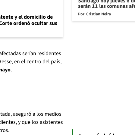
Santiago hoy jueves 6 d
serán 11 las comunas af
Por
Cristian Neira
tente y el domicilio de
Corte ordenó ocultar sus
afectadas serían residentes
esse, en el centro del país,
mayo
.
ctada, aseguró a los medios
ientes, y que los asistentes
ros.