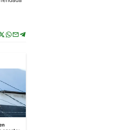
comendada
 en