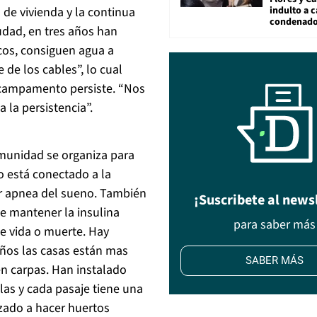
indulto a 
 de vivienda y la continua
condenad
udad, en tres años han
sicos, consiguen agua a
de los cables”, lo cual
 campamento persiste. “Nos
 la persistencia”.
omunidad se organiza para
o está conectado a la
por apnea del sueno. También
¡Suscribete al news
e mantener la insulina
para saber más
de vida o muerte. Hay
años las casas están mas
SABER MÁS
en carpas. Han instalado
las y cada pasaje tiene una
zado a hacer huertos