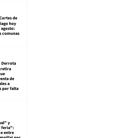
Cortes de
tiago hoy
 agosto:
as comunas
Derrota
 retira
que
venta de
ales a
 por falta
al" y
 feria":
ce entre
mpillai por