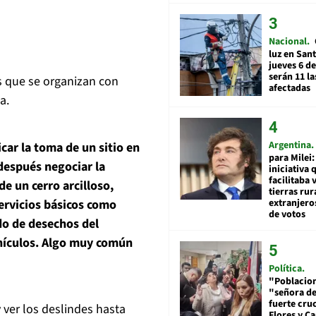
Nacional
luz en San
jueves 6 de
serán 11 l
es que se organizan con
afectadas
a.
Argentina
icar la toma de un sitio en
para Milei:
después negociar la
iniciativa 
facilitaba 
de un cerro arcilloso,
tierras rur
extranjeros
servicios básicos como
de votos
ado de desechos del
hículos. Algo muy común
Política
"Poblacion
"señora de
fuerte cru
 ver los deslindes hasta
Flores y Ca