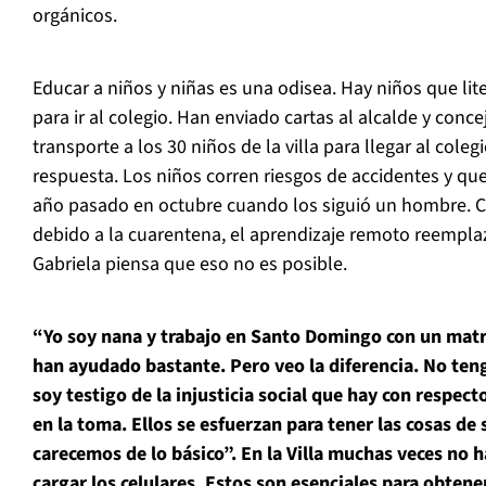
orgánicos.
Educar a niños y niñas es una odisea. Hay niños que li
para ir al colegio. Han enviado cartas al alcalde y concej
transporte a los 30 niños de la villa para llegar al coleg
respuesta. Los niños corren riesgos de accidentes y qu
año pasado en octubre cuando los siguió un hombre. Co
debido a la cuarentena, el aprendizaje remoto reempla
Gabriela piensa que eso no es posible.
“Yo soy nana y trabajo en Santo Domingo con un ma
han ayudado bastante. Pero veo la diferencia. No teng
soy testigo de la injusticia social que hay con respect
en la toma. Ellos se esfuerzan para tener las cosas de 
carecemos de lo básico”. En la Villa muchas veces no h
cargar los celulares. Estos son esenciales para obtene