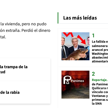
Las más leídas
la vivienda, pero no pudo
ón extraña. Perdió el dinero
tal.
La fallida 
salmonera 
arancel pr
Washingto
abastecim
alimentari
la trampa de la
tud
Reportaje
de Panime
Quilicura 
 de la rabia
vínculo co
Ventanas y
primeras s
la SMA