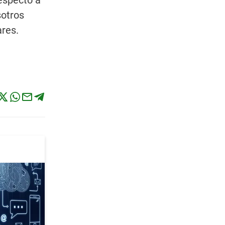
respecto a
sotros
ares.