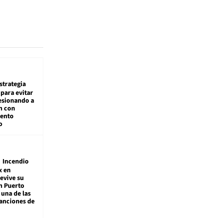
estrategia
para evitar
esionando a
n con
iento
o
Incendio
x en
revive su
n Puerto
 una de las
anciones de