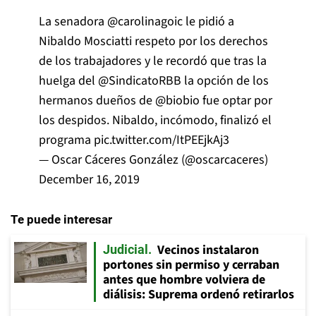
La senadora
@carolinagoic
le pidió a
Nibaldo Mosciatti respeto por los derechos
de los trabajadores y le recordó que tras la
huelga del
@SindicatoRBB
la opción de los
hermanos dueños de
@biobio
fue optar por
los despidos. Nibaldo, incómodo, finalizó el
programa
pic.twitter.com/ItPEEjkAj3
— Oscar Cáceres González (@oscarcaceres)
December 16, 2019
Te puede interesar
Vecinos instalaron
Judicial
portones sin permiso y cerraban
antes que hombre volviera de
diálisis: Suprema ordenó retirarlos