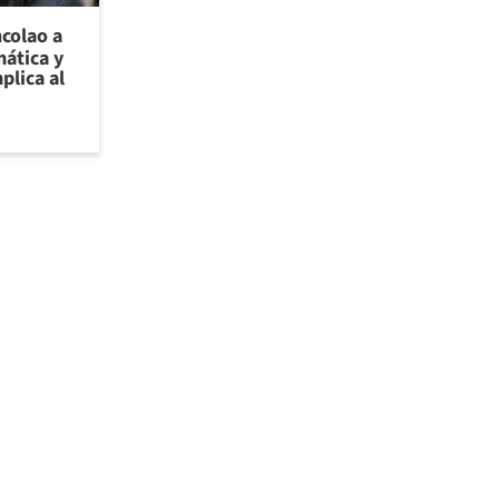
ncolao a
ática y
plica al