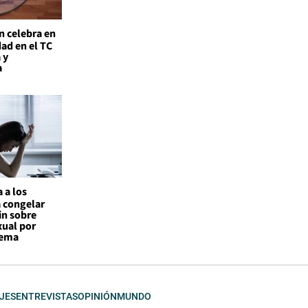
n celebra en
ad en el TC
 y
a
 a los
a congelar
in sobre
xual por
tema
JES
ENTREVISTAS
OPINIÓN
MUNDO