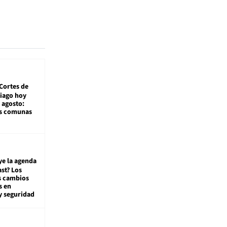
Cortes de
tiago hoy
 agosto:
as comunas
ye la agenda
st? Los
s cambios
s en
y seguridad