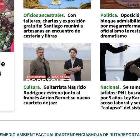
Oficios ancestrales
Con
Política
Oposició
talleres, charlas y exposición
bloque admisibilid
gratuita: Santiago reunirá a
por megarreforma
artesanas en encuentro de
oficialismo le rest
cestería y fibras
dramatismo
de
s
Cultura
Guitarrista Mauricio
Nacional
Se suma
Rodríguez estrena junto al
latidos: PNL busc
francés Adrien Bernet su nuevo
por 5 años Ley Kar
cuarteto de jazz
acoso laboral y se
"colapso" del sis
S
MEDIO AMBIENTE
ACTUALIDAD
TENDENCIAS
HOJA DE RUTA
REPORTA