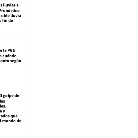
s lluvias a
Pronóstico
sible lluvia
e fin de
e la PGU
sa cuándo
monto según
El golpe de
las
es,
a y
rados que
al mundo de