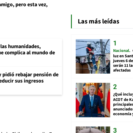
amigo, pero esta vez,
Las más leídas
a las humanidades,
Nacional
e complica al mundo de
luz en San
jueves 6 de
serán 11 l
afectadas
y pidió rebajar pensión de
reducir sus ingresos
¿Qué inclu
ACOT de Ka
principale
anunciado
economía 