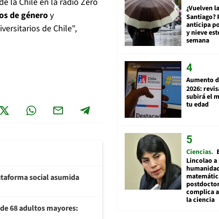
e la Chile en la radio Zero
¿Vuelven la
gos de género
y
Santiago? 
anticipa po
versitarios de Chile",
y nieve est
semana
Aumento d
2026: revi
subirá el 
tu edad
Ciencias
Lincolao a 
humanidad
matemátic
plataforma social asumida
postdocto
complica 
la ciencia
U de 68 adultos mayores: