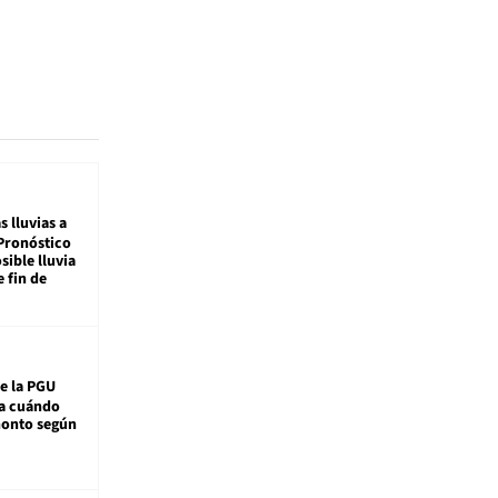
s lluvias a
Pronóstico
sible lluvia
e fin de
e la PGU
sa cuándo
monto según