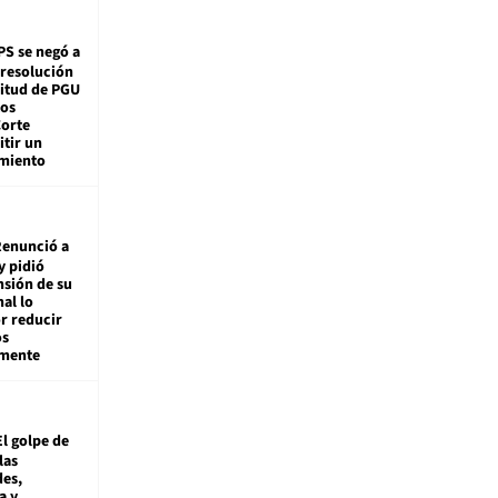
PS se negó a
 resolución
citud de PGU
tos
Corte
tir un
miento
enunció a
y pidió
nsión de su
nal lo
r reducir
os
amente
El golpe de
las
es,
a y