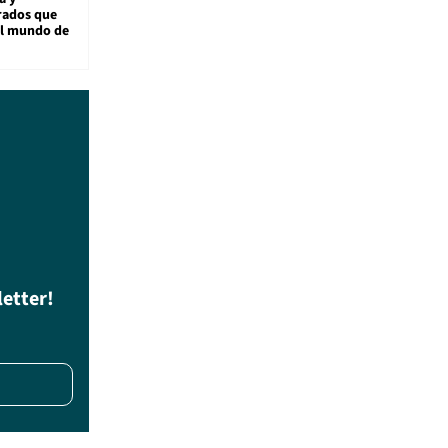
rados que
al mundo de
letter!