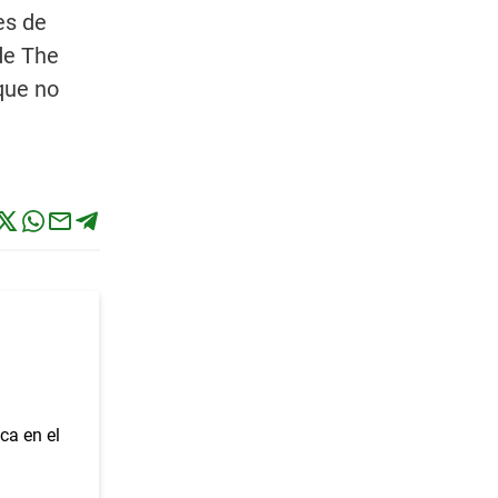
es de
de The
que no