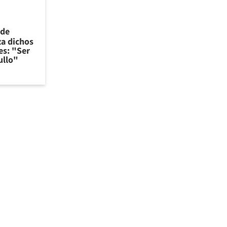
 de
za dichos
es: "Ser
ullo"