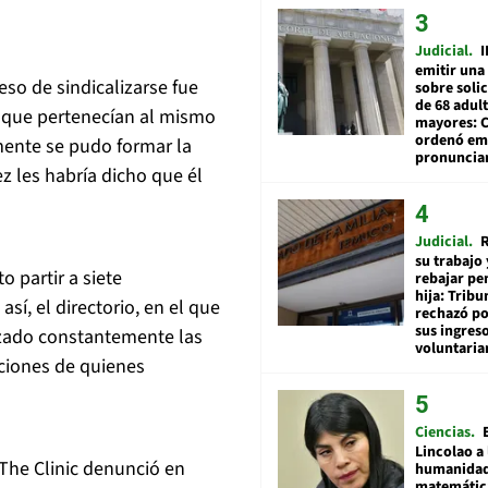
Judicial
I
emitir una
eso de sindicalizarse fue
sobre soli
de 68 adul
s que pertenecían al mismo
mayores: 
ordenó emi
mente se pudo formar la
pronuncia
z les habría dicho que él
Judicial
R
su trabajo 
o partir a siete
rebajar pe
hija: Tribu
sí, el directorio, en el que
rechazó po
sus ingres
azado constantemente las
voluntari
iciones de quienes
Ciencias
Lincolao a 
The Clinic denunció en
humanidad
matemátic