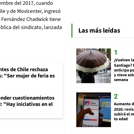
iembre del 2017, cuando
le y de Movicenter, ingresó
cio Fernández Chadwick tiene
blica del sindicato, lanzada
Las más leídas
¿Vuelven la
Santiago? 
ntes de Chile rechaza
anticipa po
y nieve est
: "Ser mujer de feria es
semana
onder cuestionamientos
 "Hay iniciativas en el
Aumento d
2026: revi
subirá el 
tu edad