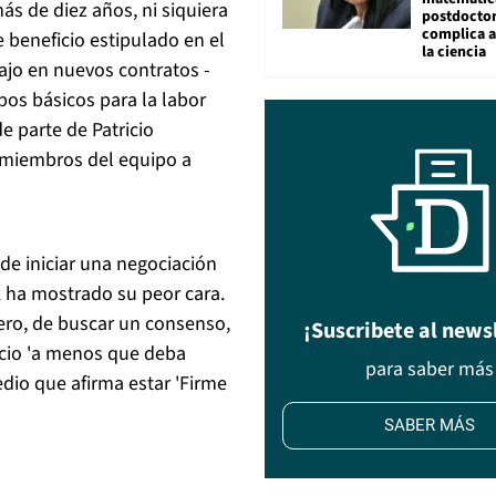
ás de diez años, ni siquiera
postdocto
complica 
 beneficio estipulado en el
la ciencia
ajo en nuevos contratos -
pos básicos para la labor
e parte de Patricio
 miembros del equipo a
 de iniciar una negociación
 ha mostrado su peor cara.
ero, de buscar un consenso,
¡Suscribete al news
cio 'a menos que deba
para saber más
edio que afirma estar 'Firme
SABER MÁS