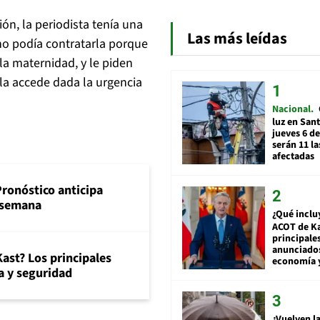
ión, la periodista tenía una
Las más leídas
no podía contratarla porque
la maternidad, y le piden
lla accede dada la urgencia
Nacional
luz en San
jueves 6 de
serán 11 l
afectadas
Pronóstico anticipa
e semana
¿Qué inclu
ACOT de Ka
principale
anunciado
ast? Los principales
economía 
 y seguridad
¿Vuelven la