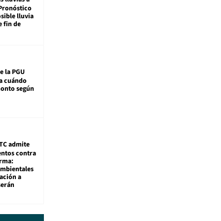
Pronóstico
sible lluvia
e fin de
e la PGU
sa cuándo
monto según
TC admite
ntos contra
rma:
ambientales
ación a
serán