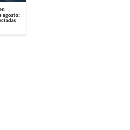
 en
e agosto:
ectadas