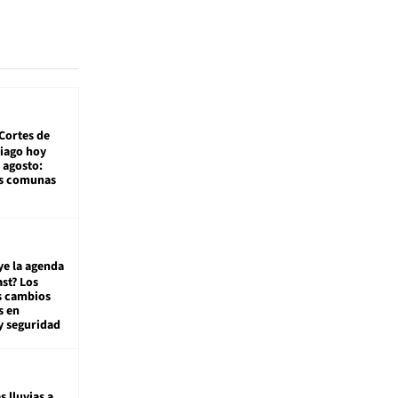
Cortes de
tiago hoy
 agosto:
as comunas
ye la agenda
st? Los
s cambios
s en
y seguridad
s lluvias a