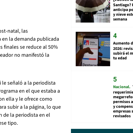
Santiago? 
anticipa po
y nieve est
semana
st-natal, las
a en la demanda publicada
Aumento d
es finales se reduce al 50%
2026: revi
subirá el 
leador no manifestó la
tu edad
le señaló a la periodista
Nacional
rograma en el que estaba a
requerimie
megarrefo
on ella y le ofrece como
permisos 
a subir a la página, lo que
y compens
empresas 
de la periodista en el
revisados
se tipo.