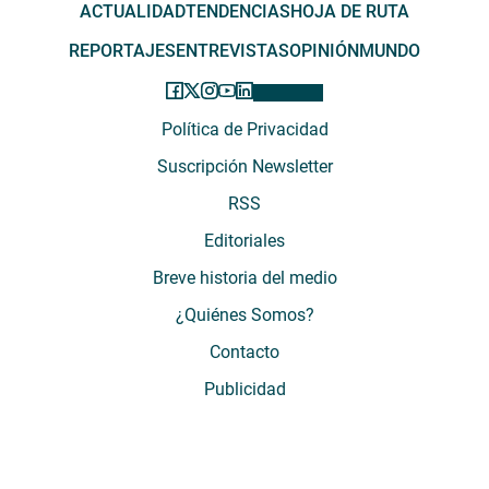
ACTUALIDAD
TENDENCIAS
HOJA DE RUTA
REPORTAJES
ENTREVISTAS
OPINIÓN
MUNDO
Política de Privacidad
Suscripción Newsletter
RSS
Editoriales
Breve historia del medio
¿Quiénes Somos?
Contacto
Publicidad
El Desconcierto - Fecha de Inicio: 05 - 2012 - Dirección: Providencia 2608,
of. 63. Santiago, Región Metropolitana, Chile - Teléfono: (+569) 67899269 -
Razón social: El Buen Aire SpA. - Contacto: María José Thomas,