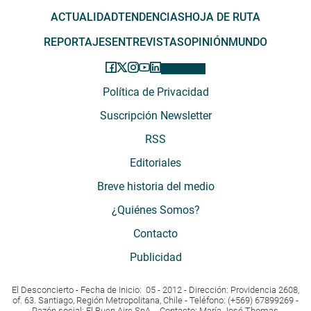
ACTUALIDAD
TENDENCIAS
HOJA DE RUTA
REPORTAJES
ENTREVISTAS
OPINIÓN
MUNDO
Política de Privacidad
Suscripción Newsletter
RSS
Editoriales
Breve historia del medio
¿Quiénes Somos?
Contacto
Publicidad
El Desconcierto - Fecha de Inicio: 05 - 2012 - Dirección: Providencia 2608,
of. 63. Santiago, Región Metropolitana, Chile - Teléfono: (+569) 67899269 -
Razón social: El Buen Aire SpA. - Contacto: María José Thomas,