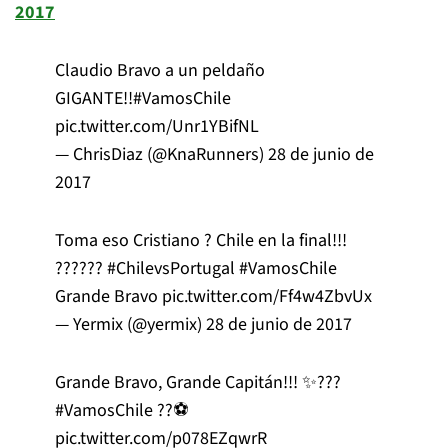
2017
Claudio Bravo a un peldaño
GIGANTE!!
#VamosChile
pic.twitter.com/Unr1YBifNL
— ChrisDiaz (@KnaRunners)
28 de junio de
2017
Toma eso Cristiano ? Chile en la final!!!
??????
#ChilevsPortugal
#VamosChile
Grande Bravo
pic.twitter.com/Ff4w4ZbvUx
— Yermix (@yermix)
28 de junio de 2017
Grande Bravo, Grande Capitán!!! ✨???
#VamosChile
??⚽️
pic.twitter.com/p078EZqwrR