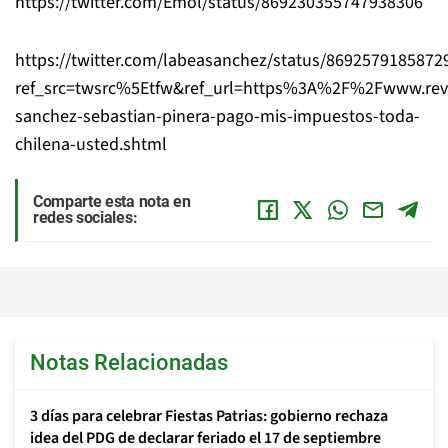
https://twitter.com/Emol/status/869230355747938306
https://twitter.com/labeasanchez/status/8692579185872
ref_src=twsrc%5Etfw&ref_url=https%3A%2F%2Fwww.re
sanchez-sebastian-pinera-pago-mis-impuestos-toda-
chilena-usted.shtml
Comparte esta nota en
redes sociales:
Notas Relacionadas
3 días para celebrar Fiestas Patrias: gobierno rechaza
idea del PDG de declarar feriado el 17 de septiembre