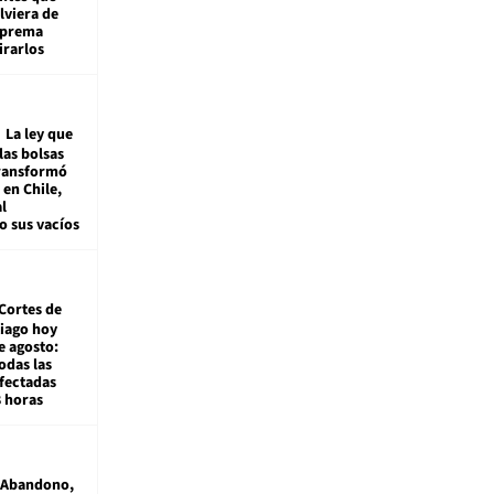
viera de
Suprema
irarlos
La ley que
las bolsas
transformó
e en Chile,
l
o sus vacíos
Cortes de
tiago hoy
e agosto:
odas las
fectadas
8 horas
Abandono,