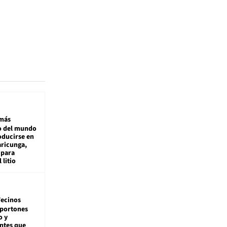
más
 del mundo
oducirse en
aricunga,
 para
 litio
ecinos
 portones
o y
ntes que