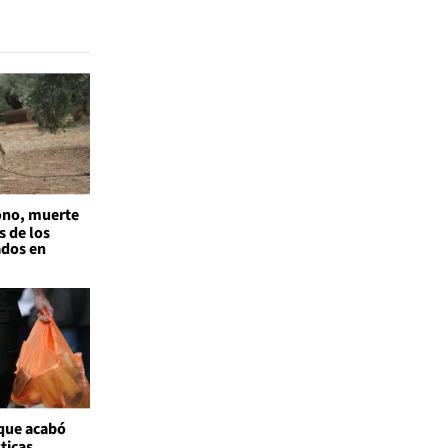
no, muerte
s de los
ados en
 que acabó
ticas