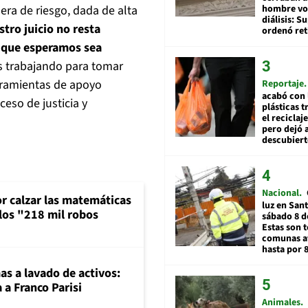
era de riesgo, dada de alta
hombre vol
diálisis: 
stro juicio no resta
ordenó ret
y que esperamos sea
 trabajando para tomar
erramientas de apoyo
Reportaje
acabó con 
ceso de justicia y
plásticas 
el reciclaj
pero dejó a
descubiert
Nacional
or calzar las matemáticas
luz en San
 los "218 mil robos
sábado 8 d
Estas son t
comunas a
hasta por 
mas a lavado de activos:
 a Franco Parisi
Animales