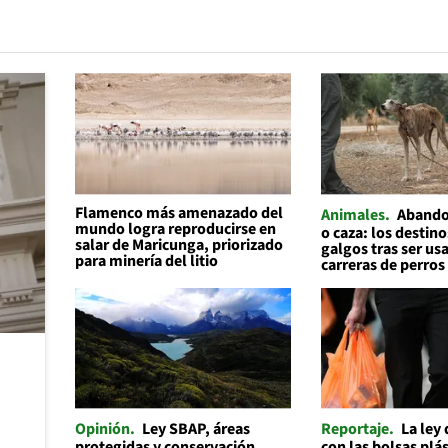
Flamenco más amenazado del
Animales
Abando
mundo logra reproducirse en
o caza: los destino
salar de Maricunga, priorizado
galgos tras ser us
para minería del litio
carreras de perros
Opinión
Ley SBAP, áreas
Reportaje
La ley
protegidas y conservación
con las bolsas plás