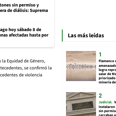
tones sin permiso y
era de diálisis: Suprema
iago hoy sábado 8 de
Las más leídas
unas afectadas hasta por
 y la Equidad de Género,
Flamenco 
amenazado
ntecedentes, se confirmó la
logra repr
salar de M
ecedentes de violencia
priorizado
minería del
Judicial
V
instalaron
sin permis
cerraban a