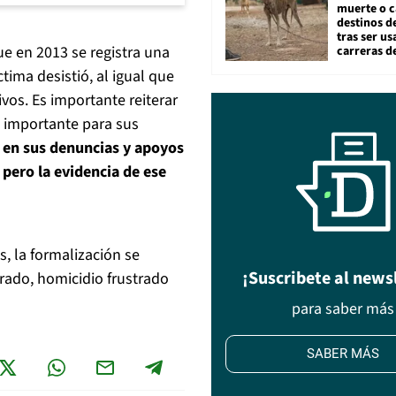
muerte o c
destinos de
tras ser u
e en 2013 se registra una
carreras d
tima desistió, al igual que
ivos. Es importante reiterar
o importante para sus
r en sus denuncias y apoyos
pero la evidencia de ese
s, la formalización se
¡Suscribete al news
strado, homicidio frustrado
para saber más
SABER MÁS