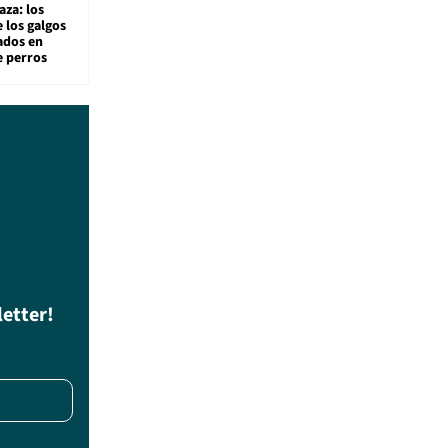
aza: los
 los galgos
sados en
e perros
letter!