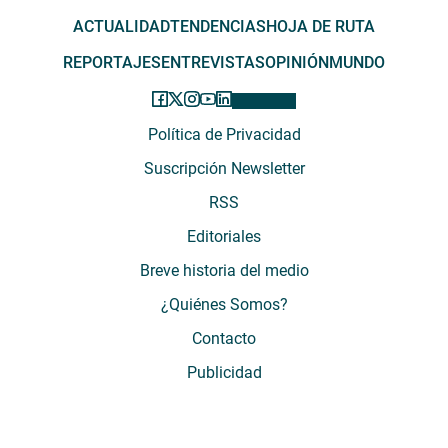
ACTUALIDAD
TENDENCIAS
HOJA DE RUTA
REPORTAJES
ENTREVISTAS
OPINIÓN
MUNDO
Política de Privacidad
Suscripción Newsletter
RSS
Editoriales
Breve historia del medio
¿Quiénes Somos?
Contacto
Publicidad
El Desconcierto - Fecha de Inicio: 05 - 2012 - Dirección: Providencia 2608,
of. 63. Santiago, Región Metropolitana, Chile - Teléfono: (+569) 67899269 -