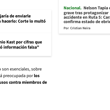
Nacional
Nelson Tapia
grave tras protagonizar
aría de enviarle
accidente en Ruta 5: Ca
a hacerlo: Corte lo multó
confirma estado de ebr
Por
Cristian Neira
io Kast por cifras que
gó información falsa"
 son esenciales, sobre
stá preocupada por
los
abusos contra miembros de