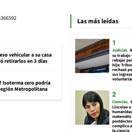
8366592
Las más leídas
Judicial
R
eso vehicular a su casa
su trabajo 
rebajar pe
ó retirarlos en 3 días
hija: Tribu
rechazó po
sus ingres
voluntari
? Isoterma cero podría
 Región Metropolitana
Ciencias
Lincolao a 
humanidad
matemátic
postdocto
complica 
la ciencia