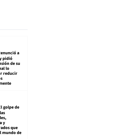
enunció a
y pidió
nsión de su
nal lo
r reducir
os
amente
El golpe de
las
es,
a y
rados que
al mundo de