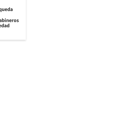
 queda
rabineros
iedad