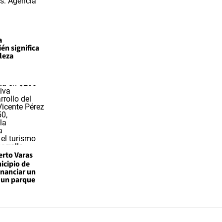
a
én significa
leza
erto Varas
icipio de
financiar un
 un parque