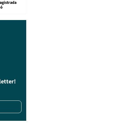
agistrada
ió
letter!