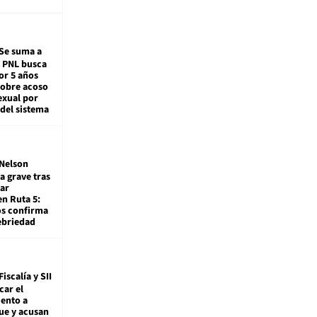
Se suma a
: PNL busca
or 5 años
sobre acoso
exual por
del sistema
Nelson
a grave tras
ar
en Ruta 5:
os confirma
ebriedad
Fiscalía y SII
car el
ento a
ue y acusan