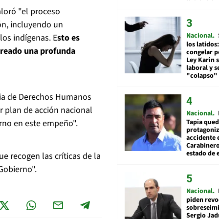
aloró "el proceso
ón, incluyendo un
Nacional
los indígenas. E
sto es
los latidos
creado una profunda
congelar p
Ley Karin 
laboral y s
"colapso" 
aria de Derechos Humanos
er plan de acción nacional
Nacional
Tapia qued
erno en este empeño".
protagoniz
accidente 
Carabiner
estado de 
ue recogen las críticas de la
Gobierno".
Nacional
piden revo
sobreseimi
Sergio Jad