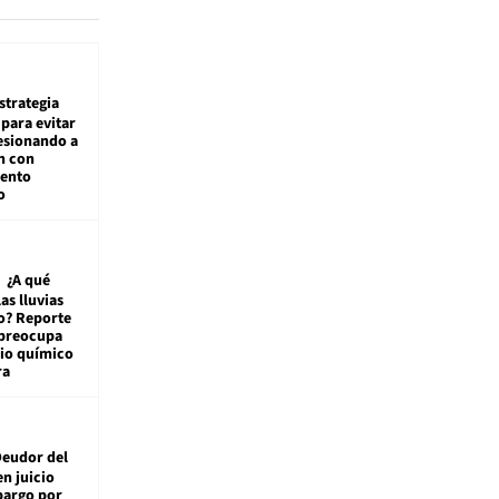
estrategia
para evitar
esionando a
n con
iento
o
¿A qué
las lluvias
o? Reporte
 preocupa
io químico
ra
eudor del
en juicio
bargo por