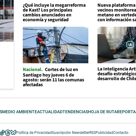
¿Qué incluye la megarreforma
Nueva plataforma 
de Kast? Los principales
vecinos monitorea
cambios anunciados en
metano en vertede
economía y seguridad
con información sa
La Inteligencia Art
Nacional
Cortes de luz en
desafío estratégic
Santiago hoy jueves 6 de
desarrollo de Chil
agosto: serán 11 las comunas
afectadas
S
MEDIO AMBIENTE
ACTUALIDAD
TENDENCIAS
HOJA DE RUTA
REPORTA
Política de Privacidad
Suscripción Newsletter
RSS
Publicidad
Contacto