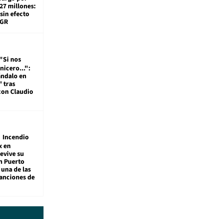
27 millones:
sin efecto
TGR
"Si nos
nicero...":
ándalo en
' tras
con Claudio
Incendio
x en
revive su
n Puerto
 una de las
anciones de