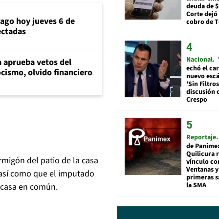
deuda de $
Corte dejó 
iago hoy jueves 6 de
cobro de 
ectadas
Nacional
 aprueba vetos del
echó el car
cismo, olvido financiero
nuevo esc
'Sin Filtros
discusión 
Crespo
Reportaje
de Panime
Quilicura 
rmigón del patio de la casa
vínculo co
Ventanas y
 así como que el imputado
primeras s
la SMA
a casa en común.