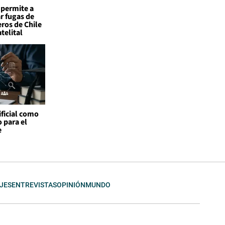
permite a
r fugas de
ros de Chile
telital
ificial como
o para el
e
JES
ENTREVISTAS
OPINIÓN
MUNDO