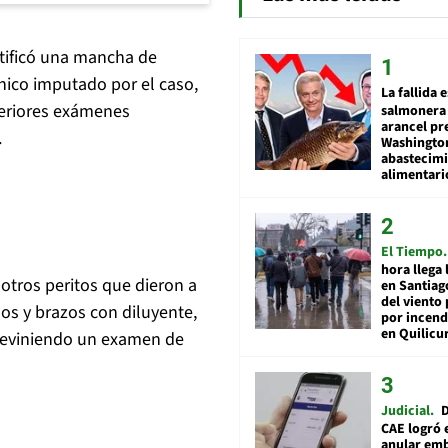
ntificó una mancha de
único imputado por el caso,
La fallida 
teriores exámenes
salmonera 
arancel pr
.
Washingto
abastecim
alimentari
El Tiempo
hora llega 
otros peritos que dieron a
en Santiag
del viento
os y brazos con diluyente,
por incend
en Quilicu
previniendo un examen de
Judicial
D
CAE logró 
anular em