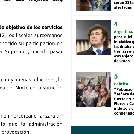
serán 11 l
afectadas
do objetivo de los servicios
Argentina
12, los fiscales surcoreanos
para Milei:
iniciativa 
nocido su participación en
facilitaba 
er Supremo y hacerlo pasar
tierras rur
extranjeros
de votos
a muy buenas relaciones, lo
Política
ea del Norte en sustitución
"Poblacion
"señora de
fuerte cru
Flores y Ca
indulto a 
condenad
imen norcoreano lanzara un
 lo que la administración
 provocación.