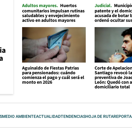
Adultos mayores
Huertos
Judicial
Municipi
comunitarios impulsan rutinas
patente y el domic
saludables y envejecimiento
acusada de botar 
activo en adultos mayores
ordenó ocultar su
ia
a
Aguinaldo de Fiestas Patrias
Corte de Apelacio
para pensionados: cuándo
Santiago revocó la
comienza el pago y cuál será el
preventiva de Joa
monto en 2026
León: Quedó con a
domiciliario total
S
MEDIO AMBIENTE
ACTUALIDAD
TENDENCIAS
HOJA DE RUTA
REPORTA