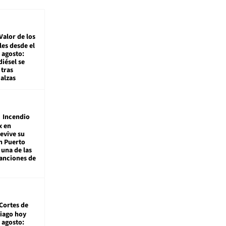
Valor de los
es desde el
 agosto:
diésel se
tras
alzas
Incendio
x en
revive su
n Puerto
 una de las
anciones de
Cortes de
tiago hoy
 agosto: