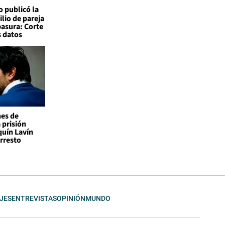
o publicó la
ilio de pareja
basura: Corte
s datos
nes de
 prisión
quín Lavín
rresto
JES
ENTREVISTAS
OPINIÓN
MUNDO