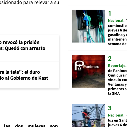
sicionado para relevar a su
Nacional
combustibl
jueves 6 de
gasolina y 
mantienen 
 revocó la prisión
semana de 
n: Quedó con arresto
Reportaje
de Panime
a la tele": el duro
Quilicura 
o al Gobierno de Kast
vínculo co
Ventanas y
primeras s
la SMA
Nacional
luz en San
jueves 6 de
 las dos mujeres son,