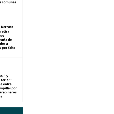
as comunas
Derrota
 retira
que
venta de
ales a
 por falta
al" y
 feria":
ce entre
mpillai por
carabineros
os