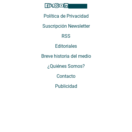
Política de Privacidad
Suscripción Newsletter
RSS
Editoriales
Breve historia del medio
¿Quiénes Somos?
Contacto
Publicidad
El Desconcierto - Fecha de Inicio: 05 - 2012 - Dirección: Providencia 2608,
of. 63. Santiago, Región Metropolitana, Chile - Teléfono: (+569) 67899269 -
Razón social: El Buen Aire SpA. - Contacto: María José Thomas,
Coordinadora General - Email:
mjosethomas@eldesconcierto.cl
- Director:
Gonzalo Badal Mella - Email:
gonzalobadal@eldesconcierto.cl