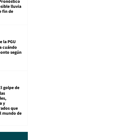
Pronóstico
sible lluvia
e fin de
e la PGU
sa cuándo
monto según
El golpe de
las
es,
a y
rados que
al mundo de