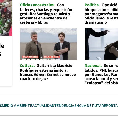
Oficios ancestrales
Con
Política
Oposició
talleres, charlas y exposición
bloque admisibilid
gratuita: Santiago reunirá a
por megarreforma
artesanas en encuentro de
oficialismo le rest
cestería y fibras
dramatismo
de
s
Cultura
Guitarrista Mauricio
Nacional
Se suma
Rodríguez estrena junto al
latidos: PNL busc
francés Adrien Bernet su nuevo
por 5 años Ley Kar
cuarteto de jazz
acoso laboral y se
"colapso" del sis
S
MEDIO AMBIENTE
ACTUALIDAD
TENDENCIAS
HOJA DE RUTA
REPORTA