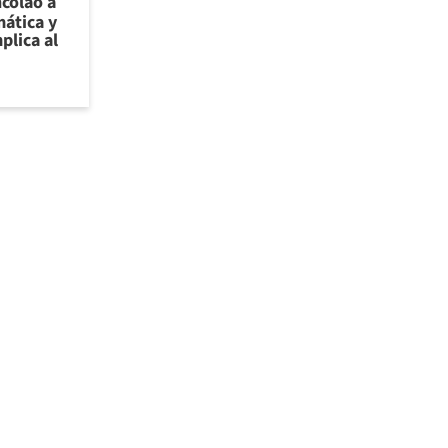
ncolao a
ática y
plica al