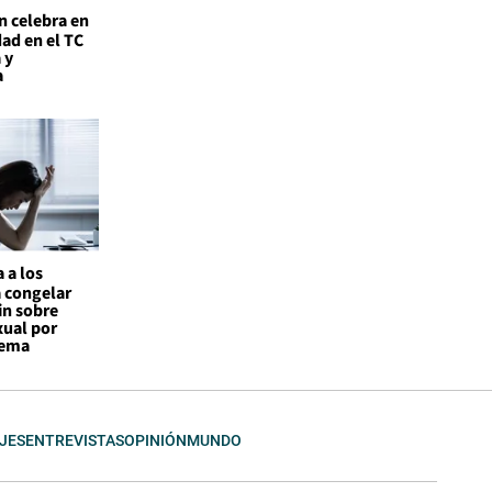
n celebra en
ad en el TC
 y
a
 a los
a congelar
in sobre
xual por
tema
JES
ENTREVISTAS
OPINIÓN
MUNDO