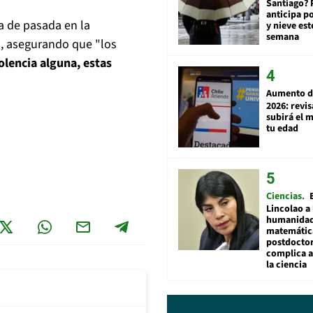
Santiago? 
anticipa po
a de pasada en la
y nieve est
semana
va, asegurando que "los
lencia alguna, estas
Aumento d
2026: revi
subirá el 
tu edad
Ciencias
Lincolao a 
humanidad
matemátic
postdocto
complica 
la ciencia