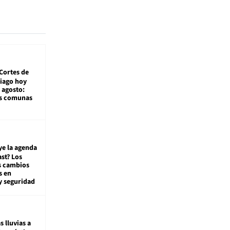
Cortes de
tiago hoy
 agosto:
as comunas
ye la agenda
st? Los
s cambios
s en
y seguridad
s lluvias a