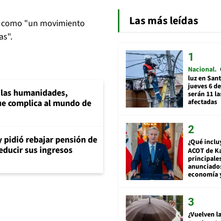
Las más leídas
an como "un movimiento
as".
Nacional
luz en San
jueves 6 de
a las humanidades,
serán 11 l
afectadas
e complica al mundo de
y pidió rebajar pensión de
¿Qué inclu
reducir sus ingresos
ACOT de Ka
principale
anunciado
economía 
¿Vuelven la