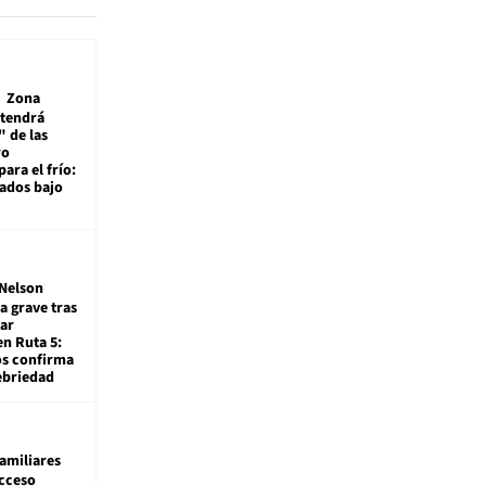
Zona
 tendrá
 de las
ro
ara el frío:
rados bajo
Nelson
a grave tras
ar
en Ruta 5:
os confirma
ebriedad
amiliares
cceso