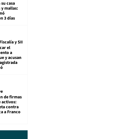
 su casa
 y mallas:
enó
en 3 días
Fiscalía y SII
car el
ento a
ue y acusan
agistrada
ió
De
ón de firmas
 activos:
eta contra
ca a Franco