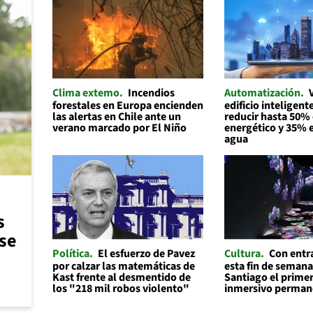
Clima extemo
Incendios
Automatización
forestales en Europa encienden
edificio inteligen
las alertas en Chile ante un
reducir hasta 50% 
verano marcado por El Niño
energético y 35% e
agua
s
 se
Política
El esfuerzo de Pavez
Cultura
Con entr
por calzar las matemáticas de
esta fin de semana
Kast frente al desmentido de
Santiago el prime
los "218 mil robos violento"
inmersivo permane