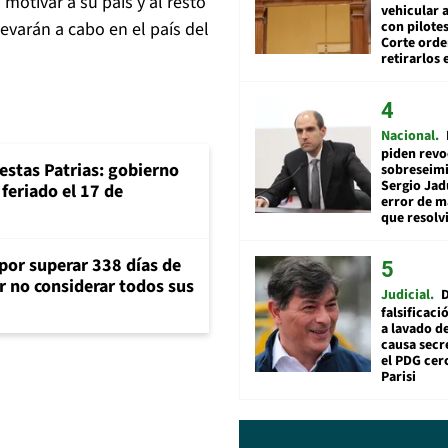
motivar a su país y al resto
vehicular a
con pilotes
evarán a cabo en el país del
Corte ord
retirarlos 
Nacional
piden revo
iestas Patrias: gobierno
sobreseimi
Sergio Jad
feriado el 17 de
error de m
que resolv
 por superar 338 días de
r no considerar todos sus
Judicial
falsificaci
a lavado de
causa secr
el PDG cer
Parisi