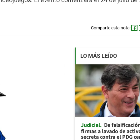
ideojuegos. El evento comenzará el 24 de julio de
Comparte esta nota:
LO MÁS LEÍDO
Judicial
De falsificació
firmas a lavado de activ
secreta contra el PDG ce