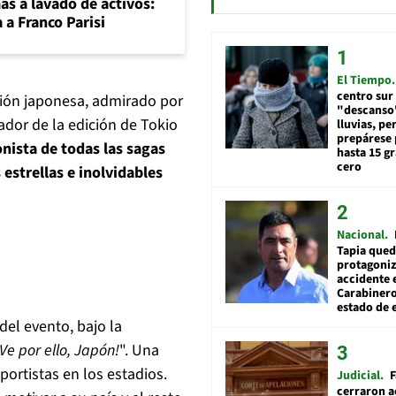
mas a lavado de activos:
 a Franco Parisi
El Tiempo
centro sur
ión japonesa, admirado por
"descanso"
ador de la edición de Tokio
lluvias, pe
prepárese p
nista de todas las sagas
hasta 15 g
cero
estrellas e inolvidables
Nacional
Tapia qued
protagoniz
accidente 
Carabiner
estado de 
del evento, bajo la
¡Ve por ello, Japón!
". Una
ortistas en los estadios.
Judicial
F
cerraron a