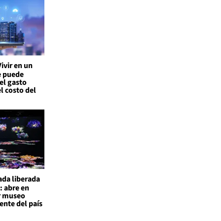
Vivir en un
te puede
el gasto
l costo del
ada liberada
: abre en
r museo
nte del país