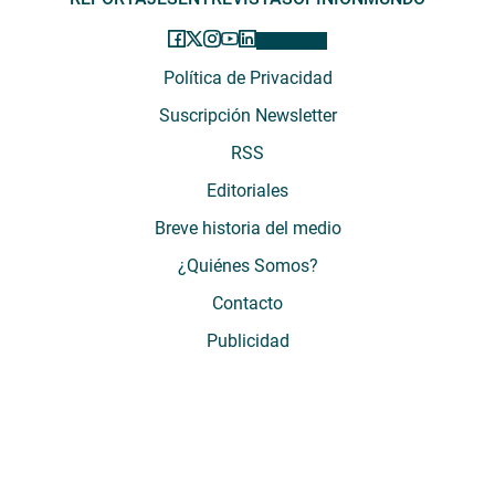
Política de Privacidad
Suscripción Newsletter
RSS
Editoriales
Breve historia del medio
¿Quiénes Somos?
Contacto
Publicidad
El Desconcierto - Fecha de Inicio: 05 - 2012 - Dirección: Providencia 2608,
of. 63. Santiago, Región Metropolitana, Chile - Teléfono: (+569) 67899269 -
Razón social: El Buen Aire SpA. - Contacto: María José Thomas,
Coordinadora General - Email:
mjosethomas@eldesconcierto.cl
- Director:
Gonzalo Badal Mella - Email:
gonzalobadal@eldesconcierto.cl