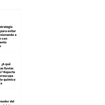
estrategia
para evitar
esionando a
n con
iento
o
¿A qué
las lluvias
o? Reporte
 preocupa
io químico
ra
eudor del