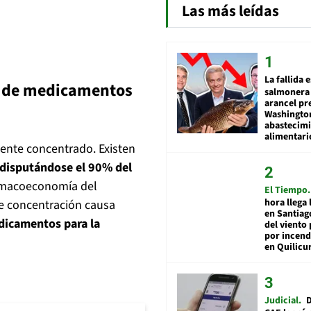
Las más leídas
La fallida 
o de medicamentos
salmonera 
arancel pr
Washingto
abastecim
alimentari
ente concentrado. Existen
s disputándose el 90% del
rmacoeconomía del
El Tiempo
hora llega 
rte concentración causa
en Santiag
dicamentos para la
del viento
por incend
en Quilicu
Judicial
D