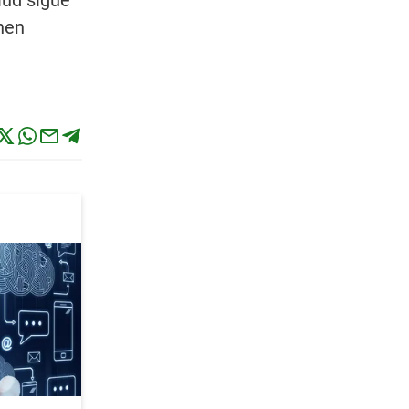
lud sigue
nen