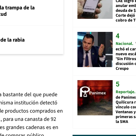
CAE logró 
anular em
la trampa de la
deuda de $
tud
Corte dejó 
cobro de 
 de la rabia
Nacional
echó el car
nuevo esc
'Sin Filtros
discusión 
Crespo
Reportaje
eja bastante del que puede
de Panime
isma institución detectó
Quilicura 
vínculo co
o de productos comprados en
Ventanas y
primeras s
l, para una canasta de 92
la SMA
tres grandes cadenas es en
de compras público.