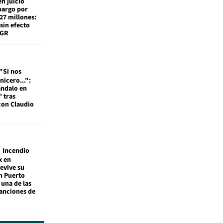
en juicio
bargo por
27 millones:
sin efecto
TGR
"Si nos
nicero...":
ándalo en
' tras
con Claudio
Incendio
x en
revive su
n Puerto
 una de las
anciones de