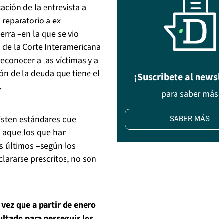
ación de la entrevista a
 reparatorio a ex
rra –en la que se vio
 de la Corte Interamericana
conocer a las víctimas y a
ión de la deuda que tiene el
¡Suscribete al news
.
para saber más
isten estándares que
SABER MÁS
e aquellos que han
s últimos –según los
lararse prescritos, no son
 vez que a partir de enero
ltado para perseguir los