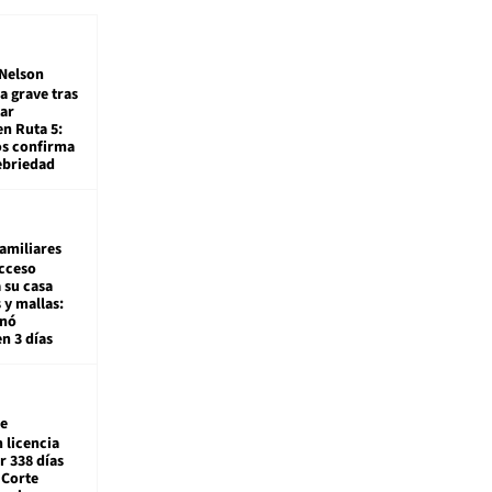
Nelson
a grave tras
ar
en Ruta 5:
os confirma
ebriedad
amiliares
cceso
 su casa
 y mallas:
enó
en 3 días
e
 licencia
r 338 días
 Corte