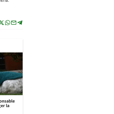
era.
ponsable
er la