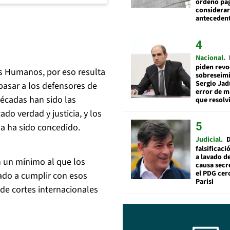
ordenó pag
considerar
anteceden
Nacional
piden revo
s Humanos, por eso resulta
sobreseimi
Sergio Jad
asar a los defensores de
error de m
écadas han sido las
que resolv
o verdad y justicia, y los
a ha sido concedido.
Judicial
falsificaci
a lavado de
 un mínimo al que los
causa secr
el PDG cer
ado a cumplir con esos
Parisi
de cortes internacionales