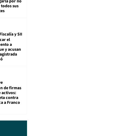
arla por no
 todos sus
tes
Fiscalía y SII
car el
ento a
ue y acusan
agistrada
ió
De
ón de firmas
 activos:
eta contra
ca a Franco