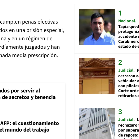
Nacional
cumplen penas efectivas
Tapia qued
dos en una prisión especial,
protagoniz
accidente 
ana y en un régimen de
Carabiner
ardíamente juzgados y han
estado de 
amada media prescripción.
Judicial
F
cerraron a
vehicular a
con pilotes
dos por servir al
Corte ord
retirarlos 
n de secretos y tenencia
Judicial
L
+AFP: el cuestionamiento
rechazaron
 el mundo del trabajo
por supera
de reposo: