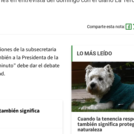
s en entrevista del domingo con el diario La Terc
Comparte esta nota:
ciones de la subsecretaria
LO MÁS LEÍDO
ién a la Presidenta de la
minuto” debe dar el debate
ad.
también significa
Cuando la tenencia res
también significa proteg
naturaleza