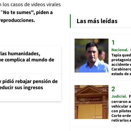
 los casos de videos virales
 "
No te sumes", piden a
Las más leídas
 reproducciones.
Nacional
a las humanidades,
Tapia qued
e complica al mundo de
protagoniz
accidente 
Carabiner
estado de 
y pidió rebajar pensión de
reducir sus ingresos
Judicial
F
cerraron a
vehicular a
con pilotes
Corte ord
retirarlos 