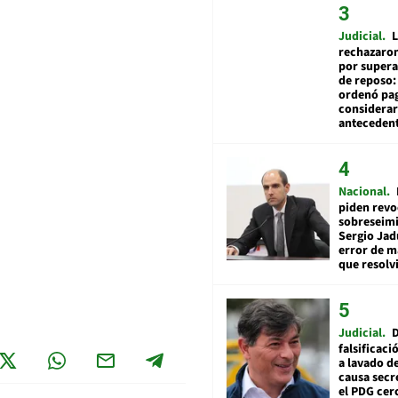
Judicial
L
rechazaron
por supera
de reposo:
ordenó pag
considerar
anteceden
Nacional
piden revo
sobreseimi
Sergio Jad
error de m
que resolv
Judicial
falsificaci
a lavado de
causa secr
el PDG cer