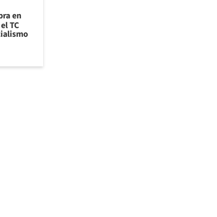
bra en
el TC
cialismo