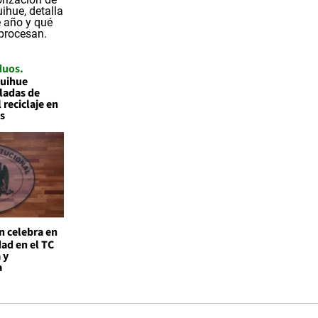
duos
quihue
ladas de
 reciclaje en
s
n celebra en
ad en el TC
 y
a