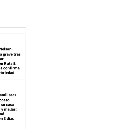
Nelson
a grave tras
ar
en Ruta 5:
os confirma
ebriedad
amiliares
cceso
 su casa
 y mallas:
enó
en 3 días