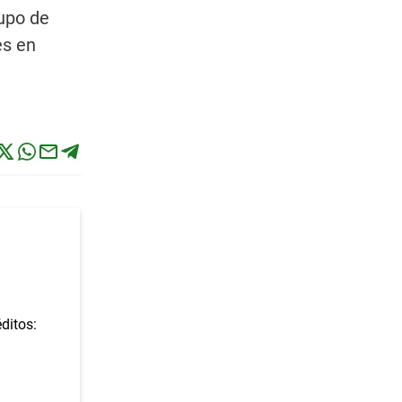
rupo de
es en