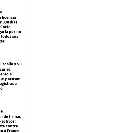
e
 licencia
r 338 días
 Corte
arla por no
 todos sus
tes
Fiscalía y SII
car el
ento a
ue y acusan
agistrada
ió
De
ón de firmas
 activos:
eta contra
ca a Franco