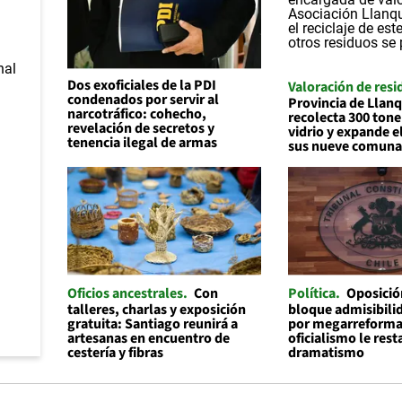
Dos exoficiales de la PDI
Valoración de resi
condenados por servir al
Provincia de Llan
narcotráfico: cohecho,
recolecta 300 tone
revelación de secretos y
vidrio y expande el
tenencia ilegal de armas
sus nueve comuna
Oficios ancestrales
Con
Política
Oposició
talleres, charlas y exposición
bloque admisibilid
gratuita: Santiago reunirá a
por megarreforma
artesanas en encuentro de
oficialismo le rest
cestería y fibras
dramatismo