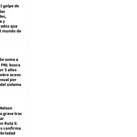
El golpe de
las
es,
a y
rados que
al mundo de
Se suma a
: PNL busca
or 5 años
sobre acoso
exual por
del sistema
Nelson
a grave tras
ar
en Ruta 5:
os confirma
ebriedad