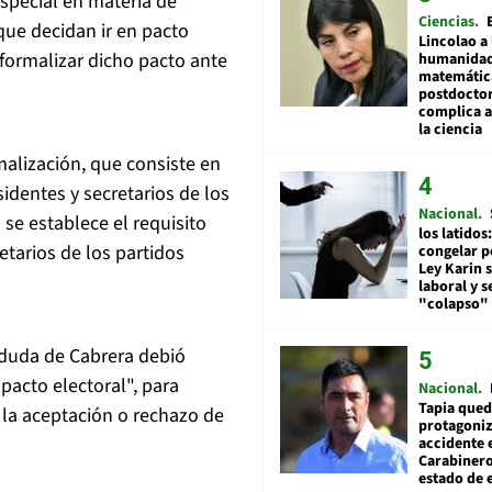
special en materia de
Ciencias
 que decidan ir en pacto
Lincolao a 
 formalizar dicho pacto ante
humanidad
matemátic
postdocto
complica 
la ciencia
alización, que consiste en
identes y secretarios de los
Nacional
 se establece el requisito
los latidos
etarios de los partidos
congelar p
Ley Karin 
laboral y s
"colapso" 
 duda de Cabrera debió
 pacto electoral", para
Nacional
Tapia qued
 la aceptación o rechazo de
protagoniz
accidente 
Carabiner
estado de 