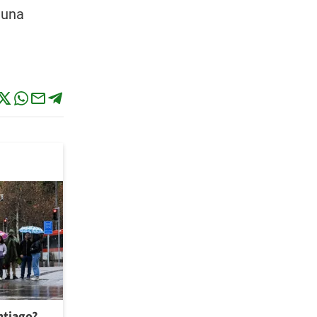
 una
antiago?