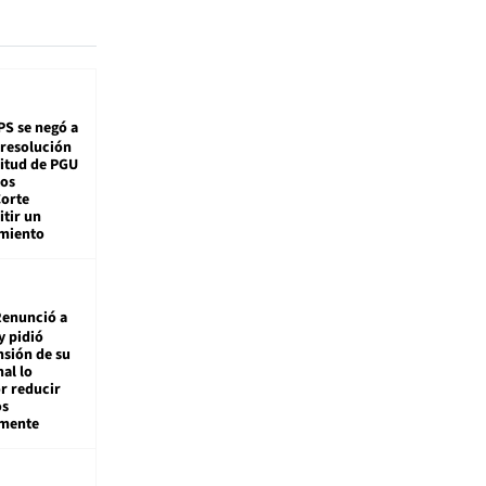
PS se negó a
 resolución
citud de PGU
tos
Corte
tir un
miento
enunció a
y pidió
nsión de su
nal lo
r reducir
os
amente