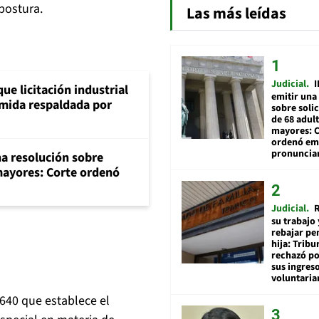
postura.
Las más leídas
Judicial
I
ue licitación industrial
emitir una
umida respaldada por
sobre soli
de 68 adul
mayores: 
ordenó emi
pronuncia
na resolución sobre
mayores: Corte ordenó
Judicial
R
su trabajo 
rebajar pe
hija: Tribu
rechazó po
sus ingres
voluntari
.640 que establece el