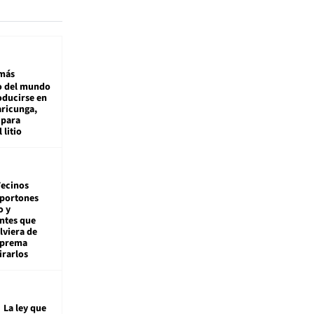
más
 del mundo
oducirse en
aricunga,
 para
 litio
ecinos
 portones
o y
ntes que
viera de
Suprema
irarlos
La ley que