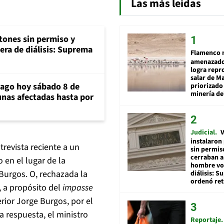
Las más leídas
tones sin permiso y
era de diálisis: Suprema
Flamenco 
amenazado
logra repr
salar de M
iago hoy sábado 8 de
priorizado
minería del
unas afectadas hasta por
Judicial
V
instalaron
trevista reciente a un
sin permis
cerraban a
 en el lugar de la
hombre vol
 Burgos. O, rechazada la
diálisis: 
ordenó ret
, a propósito del
impasse
erior Jorge Burgos, por el
a respuesta, el ministro
Reportaje