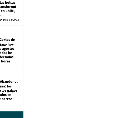
las bolsas
transformó
e en Chile,
l
o sus vacíos
Cortes de
tiago hoy
e agosto:
odas las
fectadas
8 horas
Abandono,
aza: los
 los galgos
sados en
e perros