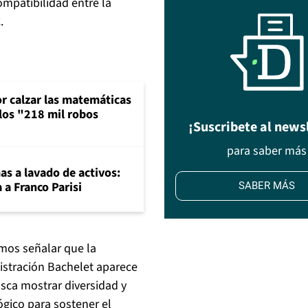
ompatibilidad entre la
.
or calzar las matemáticas
 los "218 mil robos
¡Suscribete al news
para saber más
mas a lavado de activos:
 a Franco Parisi
SABER MÁS
mos señalar que la
istración Bachelet aparece
ca mostrar diversidad y
gico para sostener el