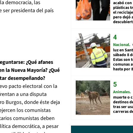
 la democracia, las
acabó con 
plásticas 
 ser presidenta del país
el reciclaj
pero dejó a
descubiert
Nacional
luz en San
sábado 8 d
Estas son t
preguntarse: ¿Qué afanes
comunas a
hasta por 
 en la Nueva Mayoría? ¿Qué
estar desempeñando?
evo pacto electoral con la
Animales
frentan a una disputa
muerte o c
tro Burgos, donde éste deja
destinos de
tras ser u
 ejercen los comunistas
carreras d
ntarios comunistas deben
tica democrática, a pesar