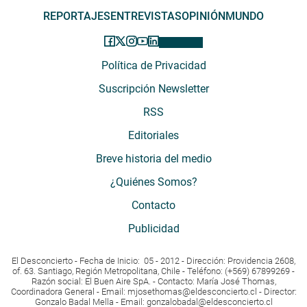
REPORTAJES
ENTREVISTAS
OPINIÓN
MUNDO
Política de Privacidad
Suscripción Newsletter
RSS
Editoriales
Breve historia del medio
¿Quiénes Somos?
Contacto
Publicidad
El Desconcierto - Fecha de Inicio: 05 - 2012 - Dirección: Providencia 2608,
of. 63. Santiago, Región Metropolitana, Chile - Teléfono: (+569) 67899269 -
Razón social: El Buen Aire SpA. - Contacto: María José Thomas,
Coordinadora General - Email:
mjosethomas@eldesconcierto.cl
- Director:
Gonzalo Badal Mella - Email:
gonzalobadal@eldesconcierto.cl