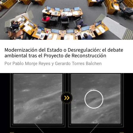
Modernización del Estado o Desregulación: el debate
ambiental tras el Proyecto de Reconstrucción
Por
Pablo Monje Reyes
y
Gerardo Torres Balchen