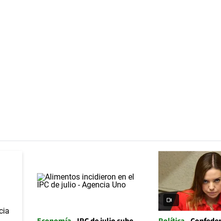
Economía
IPC de julio sube
Política
Confeder