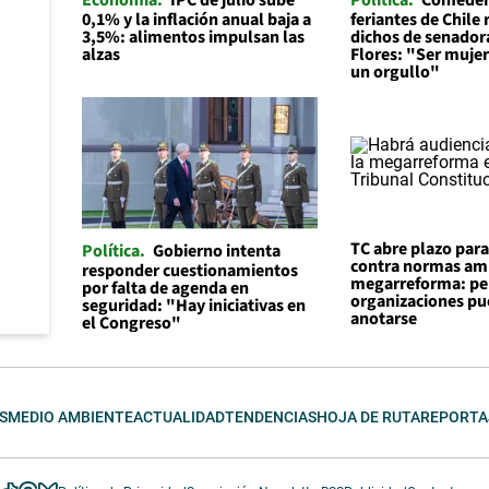
0,1% y la inflación anual baja a
feriantes de Chile
3,5%: alimentos impulsan las
dichos de senador
alzas
Flores: "Ser mujer 
un orgullo"
TC abre plazo par
Política
Gobierno intenta
contra normas am
responder cuestionamientos
megarreforma: pe
por falta de agenda en
organizaciones p
seguridad: "Hay iniciativas en
anotarse
el Congreso"
S
MEDIO AMBIENTE
ACTUALIDAD
TENDENCIAS
HOJA DE RUTA
REPORTA