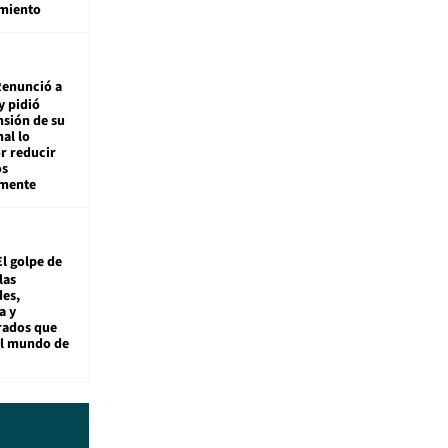
miento
enunció a
y pidió
nsión de su
nal lo
r reducir
os
amente
El golpe de
las
es,
a y
rados que
al mundo de