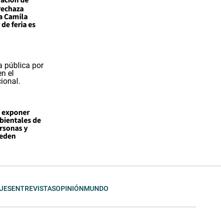
 rechaza
a Camila
de feria es
a exponer
bientales de
rsonas y
ueden
JES
ENTREVISTAS
OPINIÓN
MUNDO