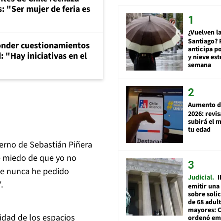
: "Ser mujer de feria es
¿Vuelven la
Santiago? 
onder cuestionamientos
anticipa po
 "Hay iniciativas en el
y nieve est
semana
Aumento d
2026: revi
subirá el 
tu edad
ierno de Sebastián Piñera
e miedo de que yo no
que nunca he pedido
Judicial
I
.
emitir una
sobre soli
de 68 adul
mayores: 
lidad de los espacios
ordenó emi