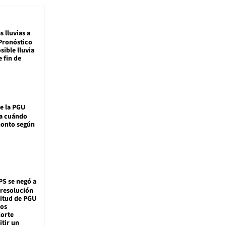
s lluvias a
Pronóstico
sible lluvia
e fin de
e la PGU
sa cuándo
monto según
PS se negó a
 resolución
citud de PGU
tos
Corte
tir un