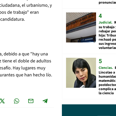
pronuncia
d ciudadana, el urbanismo, y
pos de trabajo" eran
 candidatura.
Judicial
R
su trabajo 
rebajar pe
hija: Tribu
rechazó po
sus ingres
voluntari
ia, debido a que "hay una
z tiene el doble de adultos
esafío. Hay lugares muy
Ciencias
Lincolao a 
urantes que han hecho lío.
humanidad
matemátic
postdocto
complica 
la ciencia