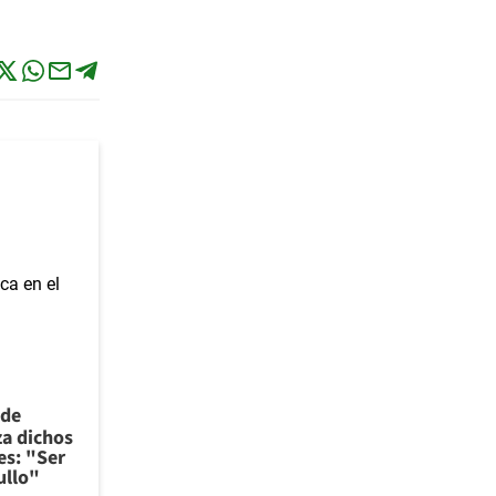
 de
za dichos
es: "Ser
ullo"