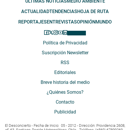
ÚLTIMAS NOTICIAS
MEDIO AMBIENTE
ACTUALIDAD
TENDENCIAS
HOJA DE RUTA
REPORTAJES
ENTREVISTAS
OPINIÓN
MUNDO
Política de Privacidad
Suscripción Newsletter
RSS
Editoriales
Breve historia del medio
¿Quiénes Somos?
Contacto
Publicidad
El Desconcierto - Fecha de Inicio: 05 - 2012 - Dirección: Providencia 2608,
of. 63. Santiago, Región Metropolitana, Chile - Teléfono: (+569) 67899269 -