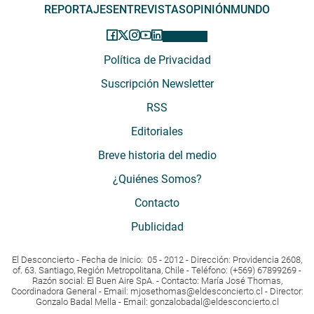
REPORTAJES
ENTREVISTAS
OPINIÓN
MUNDO
Política de Privacidad
Suscripción Newsletter
RSS
Editoriales
Breve historia del medio
¿Quiénes Somos?
Contacto
Publicidad
El Desconcierto - Fecha de Inicio: 05 - 2012 - Dirección: Providencia 2608,
of. 63. Santiago, Región Metropolitana, Chile - Teléfono: (+569) 67899269 -
Razón social: El Buen Aire SpA. - Contacto: María José Thomas,
Coordinadora General - Email:
mjosethomas@eldesconcierto.cl
- Director:
Gonzalo Badal Mella - Email:
gonzalobadal@eldesconcierto.cl